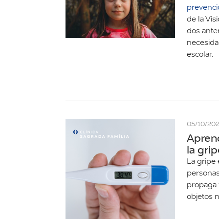
prevenci
de la Vis
dos anter
necesidad
escolar.
05/10/20
Aprend
la gri
La gripe
personas
propaga 
objetos n