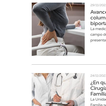
29/11/202
Avance
column
biport
La medic
campo de
presenta
24/11/202
¿En qu
Cirugí
Famíli
La Unida
Família 