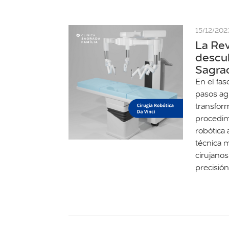
15/12/202
La Rev
descub
Sagrad
En el fa
pasos ag
transfor
procedimi
robótica 
técnica 
cirujanos
precisió