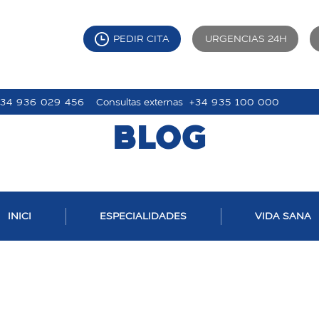
PEDIR CITA
URGENCIAS 24H
+34 936 029 456
Consultas externas
+34 935 100 000
BLOG
INICI
ESPECIALIDADES
VIDA SANA