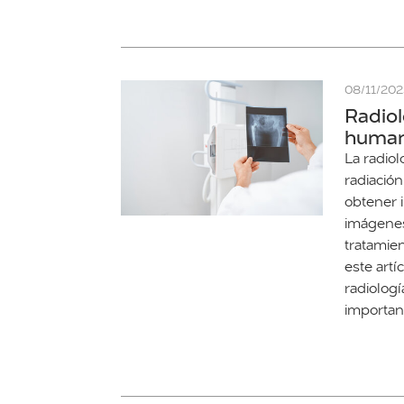
08/11/20
Radiol
human
La radiol
radiació
obtener 
imágenes
tratamie
este artí
radiolog
importan