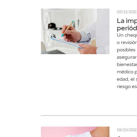
02/11/202
La im
periód
Un cheq
o revisió
posibles
asegurar
bienesta
médico p
edad, el
riesgo es
19/10/20