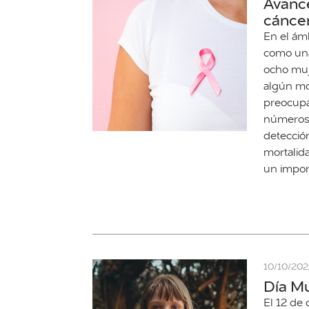
Avance
cánce
En el ám
como una
ocho muj
algún mo
preocupa
números 
detección
mortalid
un impor
10/10/20
Día Mu
El 12 de