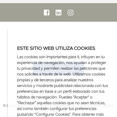
ESTE SITIO WEB UTILIZA COOKIES
Atención al cliente
Las cookies son importantes para ti, influyen en tu
experiencia de navegación, nos ayudan a proteger
+34 932 122 300
tu privacidad y permiten realizar las peticiones que
nos solicites a través de la web. Utilizamos cookies
propias y de terceros para analizar nuestros
info@clinicasagradafamilia.com
servicios y mostrarte publicidad relacionada con tus
preferencias en base a un perfil elaborado con tus
hábitos de navegación. Puedes "Aceptar" o
"Rechazar" aquellas cookies que no sean técnicas,
© Copyright 2026. Clínica Sagrada Família S.A. Torras i Pujalt, 1. 08022
así como también configurar tus preferencias
Barcelona
pulsando "Configurar Cookies". Para obtener más