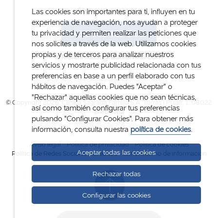
Atención al cliente
Las cookies son importantes para ti, influyen en tu
experiencia de navegación, nos ayudan a proteger
+34 932 122 300
tu privacidad y permiten realizar las peticiones que
nos solicites a través de la web. Utilizamos cookies
propias y de terceros para analizar nuestros
info@clinicasagradafamilia.com
servicios y mostrarte publicidad relacionada con tus
preferencias en base a un perfil elaborado con tus
hábitos de navegación. Puedes "Aceptar" o
"Rechazar" aquellas cookies que no sean técnicas,
© Copyright 2026. Clínica Sagrada Família S.A. Torras i Pujalt, 1. 08022
así como también configurar tus preferencias
Barcelona
pulsando "Configurar Cookies". Para obtener más
información, consulta nuestra
política de cookies
.
Aviso legal
Política de privacidad
Política de cookies
Aceptar todas las cookies
Política de Redes Sociales
Créditos
Canal interno de información
Rechazar todas
Configurar las cookies