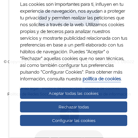
Atención al cliente
Las cookies son importantes para ti, influyen en tu
experiencia de navegación, nos ayudan a proteger
+34 932 122 300
tu privacidad y permiten realizar las peticiones que
nos solicites a través de la web. Utilizamos cookies
propias y de terceros para analizar nuestros
info@clinicasagradafamilia.com
servicios y mostrarte publicidad relacionada con tus
preferencias en base a un perfil elaborado con tus
hábitos de navegación. Puedes "Aceptar" o
"Rechazar" aquellas cookies que no sean técnicas,
© Copyright 2026. Clínica Sagrada Família S.A. Torras i Pujalt, 1. 08022
así como también configurar tus preferencias
Barcelona
pulsando "Configurar Cookies". Para obtener más
información, consulta nuestra
política de cookies
.
Aviso legal
Política de privacidad
Política de cookies
Aceptar todas las cookies
Política de Redes Sociales
Créditos
Canal interno de información
Rechazar todas
Configurar las cookies