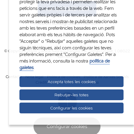
protegir la teva privadesa i permeten realitzar les
+34 932 122 300
peticions que ens facis a través de la web. Fem
servir galetes pròpies i de tercers per analitzar els
nostres serveis i mostrar-te publicitat relacionada
info@clinicasagradafamilia.com
amb les teves preferències basades en un perfil
elaborat amb els teus hàbits de navegació. Pots
"Acceptar" o "Rebutjar" aquelles galetes que no
siguin tècniques, així com configurar les teves
© Copyright 2026. Clinica Sagrada Família S.A. Torras i Pujalt, 1.08022
preferències prement "Configurar Galetes". Per a
Barcelona
més informació, consulta la nostra
política de
galetes
.
Contacte
Nota legal
Politica de cookies
Política de Xarxes Socials
Accepta totes les cookies
Crèdits
Canal d'informació interna
Rebutjar-les totes
Configurar les cookies
Configurar cookies