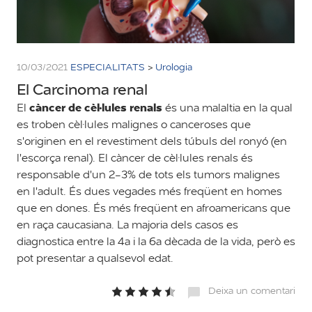
10/03/2021
ESPECIALITATS
>
Urologia
El Carcinoma renal
càncer de cèl·lules renals
El
és una malaltia en la qual
es troben cèl·lules malignes o canceroses que
s'originen en el revestiment dels túbuls del ronyó (en
l'escorça renal). El càncer de cèl·lules renals és
responsable d'un 2-3% de tots els tumors malignes
en l'adult. És dues vegades més freqüent en homes
que en dones. És més freqüent en afroamericans que
en raça caucasiana. La majoria dels casos es
diagnostica entre la 4a i la 6a dècada de la vida, però es
pot presentar a qualsevol edat.
Deixa un comentari