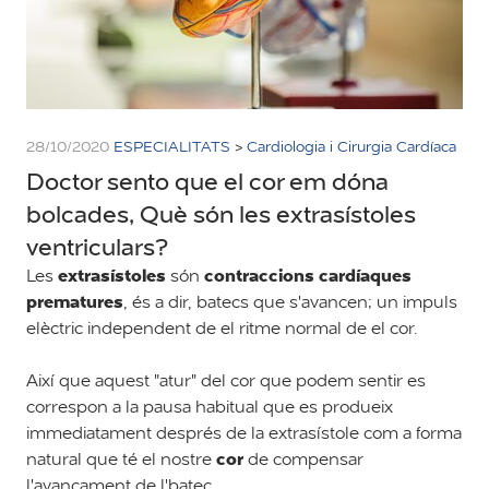
28/10/2020
ESPECIALITATS
>
Cardiologia i Cirurgia Cardíaca
Doctor sento que el cor em dóna
bolcades, Què són les extrasístoles
ventriculars?
extrasístoles
contraccions cardíaques
Les
són
prematures
, és a dir, batecs que s'avancen; un impuls
elèctric independent de el ritme normal de el cor.
Així que aquest "atur" del cor que podem sentir es
correspon a la pausa habitual que es produeix
immediatament després de la extrasístole com a forma
cor
natural que té el nostre
de compensar
l'avançament de l'batec.