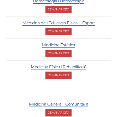
Hematologia i Hemoteràpia
DEMANAR CITA
PER
HEMATOLOGIA
I
Medicina de l'Educació Física i l'Esport
HEMOTERÀPIA
DEMANAR CITA
PER
MEDICINA
DE
Medicina Estètica
L'EDUCACIÓ
FÍSICA
DEMANAR CITA
I
PER
L'ESPORT
MEDICINA
ESTÈTICA
Medicina Física i Rehabilitació
DEMANAR CITA
PER
MEDICINA
FÍSICA
I
REHABILITACIÓ
Medicina General i Comunitària
DEMANAR CITA
PER