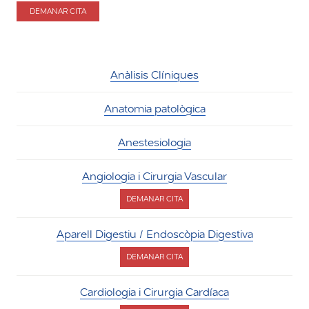
DEMANAR CITA
PER
TRACTAMENTS
NO
INVASIUS
DE
NÒDULS
Anàlisis Clíniques
TIROÏDALS
Anatomia patològica
Anestesiologia
Angiologia i Cirurgia Vascular
DEMANAR CITA
PER
ANGIOLOGIA
I
Aparell Digestiu / Endoscòpia Digestiva
CIRURGIA
VASCULAR
DEMANAR CITA
PER
APARELL
DIGESTIU
Cardiologia i Cirurgia Cardíaca
/
ENDOSCÒPIA