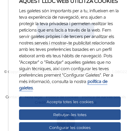
AQUEST LLOC WEB UTILITZA COOKIES
Les galetes són importants per a tu, influeixen en la
Atenció al client
teva experiència de navegació, ens ajuden a
protegir la teva privadesa i permeten realitzar les
+34 932 122 300
peticions que ens facis a través de la web. Fem
servir galetes pròpies i de tercers per analitzar els
nostres serveis i mostrar-te publicitat relacionada
info@clinicasagradafamilia.com
amb les teves preferències basades en un perfil
elaborat amb els teus hàbits de navegació. Pots
"Acceptar" o "Rebutjar" aquelles galetes que no
siguin tècniques, així com configurar les teves
© Copyright 2026. Clinica Sagrada Família S.A. Torras i Pujalt, 1.08022
preferències prement "Configurar Galetes". Per a
Barcelona
més informació, consulta la nostra
política de
galetes
.
Contacte
Nota legal
Politica de cookies
Política de Xarxes Socials
Accepta totes les cookies
Crèdits
Canal d'informació interna
Rebutjar-les totes
Configurar les cookies