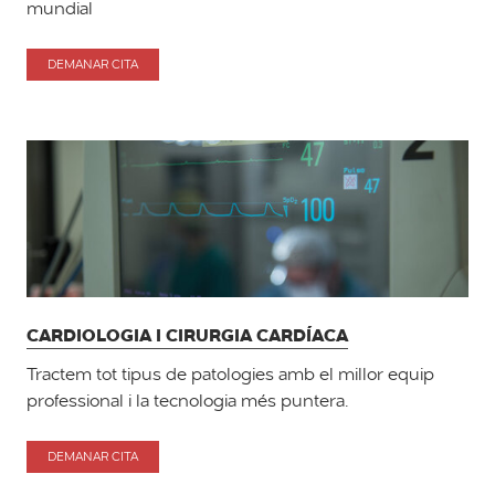
mundial
DEMANAR CITA
PER
CIRURGIA
ROBÒTICA
DA
VINCI
CARDIOLOGIA I CIRURGIA CARDÍACA
Tractem tot tipus de patologies amb el millor equip
professional i la tecnologia més puntera.
DEMANAR CITA
PER
CARDIOLOGIA
I