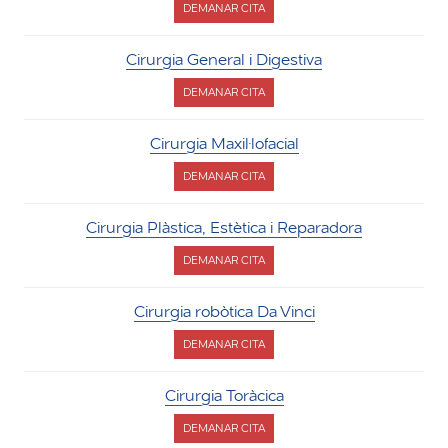
DEMANAR CITA
DIGESTIVA
PER
CARDIOLOGIA
I
Cirurgia General i Digestiva
CIRURGIA
CARDÍACA
DEMANAR CITA
PER
CIRURGIA
GENERAL
Cirurgia Maxil·lofacial
I
DIGESTIVA
DEMANAR CITA
PER
CIRURGIA
MAXIL·LOFACIAL
Cirurgia Plàstica, Estètica i Reparadora
DEMANAR CITA
PER
CIRURGIA
PLÀSTICA,
Cirurgia robòtica Da Vinci
ESTÈTICA
I
DEMANAR CITA
REPARADORA
PER
CIRURGIA
ROBÒTICA
Cirurgia Toràcica
DA
VINCI
DEMANAR CITA
PER