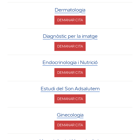
CIRURGIA
TORÀCICA
Dermatologia
DEMANAR CITA
PER
DERMATOLOGIA
Diagnòstic per la imatge
DEMANAR CITA
PER
DIAGNÒSTIC
PER
Endocrinologia i Nutrició
LA
IMATGE
DEMANAR CITA
PER
ENDOCRINOLOGIA
I
Estudi del Son Adsalutem
NUTRICIÓ
DEMANAR CITA
PER
ESTUDI
DEL
Ginecologia
SON
ADSALUTEM
DEMANAR CITA
PER
GINECOLOGIA