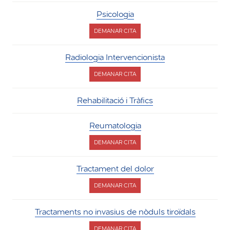
Psicologia
DEMANAR CITA
PER
PSICOLOGIA
Radiologia Intervencionista
DEMANAR CITA
PER
RADIOLOGIA
INTERVENCIONISTA
Rehabilitació i Tràfics
Reumatologia
DEMANAR CITA
PER
REUMATOLOGIA
Tractament del dolor
DEMANAR CITA
PER
TRACTAMENT
DEL
Tractaments no invasius de nòduls tiroïdals
DOLOR
DEMANAR CITA