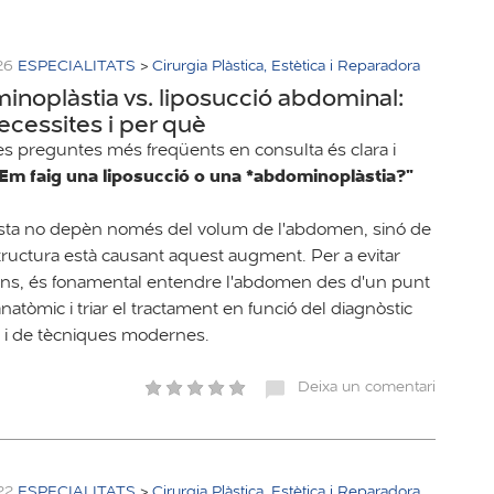
26
ESPECIALITATS
>
Cirurgia Plàstica, Estètica i Reparadora
noplàstia vs. liposucció abdominal:
ecessites i per què
es preguntes més freqüents en consulta és clara i
Em faig una liposucció o una *abdominoplàstia?"
sta no depèn només del volum de l'abdomen, sinó de
tructura està causant aquest augment. Per a evitar
ns, és fonamental entendre l'abdomen des d'un punt
anatòmic i triar el tractament en funció del diagnòstic
 i de tècniques modernes.
Deixa un comentari
22
ESPECIALITATS
>
Cirurgia Plàstica, Estètica i Reparadora