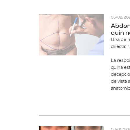
05/02/20
Abdomi
quin n
Una de l
"
directa:
La respo
quina es
decepcio
de vista 
anatòmic
03/06/20