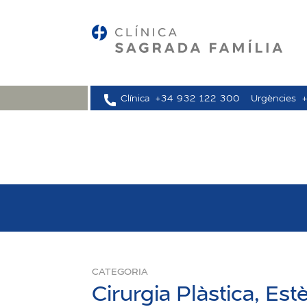
Clínica
+34 932 122 300
Urgències
CATEGORIA
Cirurgia Plàstica, Est