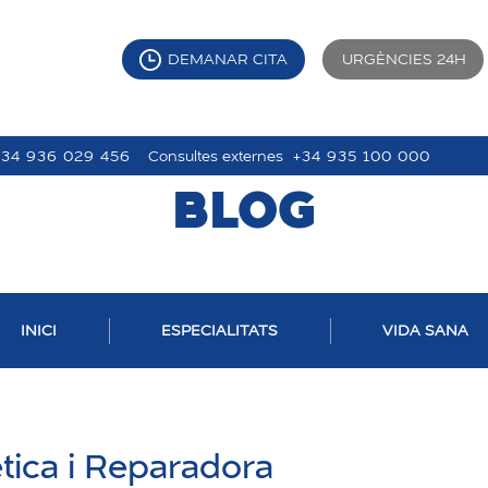
DEMANAR CITA
URGÈNCIES 24H
+34 936 029 456
Consultes externes
+34 935 100 000
BLOG
INICI
ESPECIALITATS
VIDA SANA
ètica i Reparadora