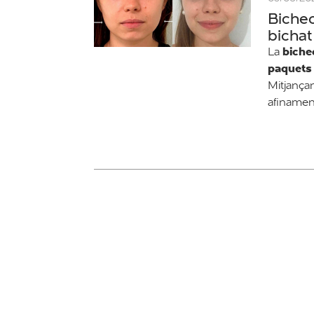
Bichec
bichat
biche
La
paquets 
Mitjança
afinament