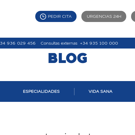
PEDIR CITA
URGENCIAS 24H
+34 936 029 456
Consultas externas
+34 935 100 000
BLOG
ESPECIALIDADES
VIDA SANA