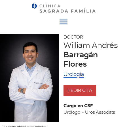
Menú
DOCTOR
William Andrés
Barragán
Flores
Urología
PEDIR CITA
Cargo en CSF
Urólogo - Uros Associats
“Nuestro objetivo es brindar