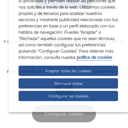
+34 932 122 300
tu privacidad y permiten realizar las peticiones que
nos solicites a través de la web. Utilizamos cookies
propias y de terceros para analizar nuestros
info@clinicasagradafamilia.com
servicios y mostrarte publicidad relacionada con tus
preferencias en base a un perfil elaborado con tus
hábitos de navegación. Puedes "Aceptar" o
"Rechazar" aquellas cookies que no sean técnicas,
© Copyright 2026. Clínica Sagrada Família S.A. Torras i Pujalt, 1. 08022
así como también configurar tus preferencias
Barcelona
pulsando "Configurar Cookies". Para obtener más
información, consulta nuestra
política de cookies
.
Aviso legal
Política de privacidad
Política de cookies
Aceptar todas las cookies
Política de Redes Sociales
Créditos
Canal interno de información
Rechazar todas
Configurar las cookies
Configurar cookies