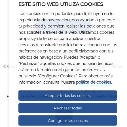
ESTE SITIO WEB UTILIZA COOKIES
Atención al cliente
Las cookies son importantes para ti, influyen en tu
experiencia de navegación, nos ayudan a proteger
+34 932 122 300
tu privacidad y permiten realizar las peticiones que
nos solicites a través de la web. Utilizamos cookies
propias y de terceros para analizar nuestros
info@clinicasagradafamilia.com
servicios y mostrarte publicidad relacionada con tus
preferencias en base a un perfil elaborado con tus
hábitos de navegación. Puedes "Aceptar" o
"Rechazar" aquellas cookies que no sean técnicas,
© Copyright 2026. Clínica Sagrada Família S.A. Torras i Pujalt, 1. 08022
así como también configurar tus preferencias
Barcelona
pulsando "Configurar Cookies". Para obtener más
información, consulta nuestra
política de cookies
.
Aviso legal
Política de privacidad
Política de cookies
Aceptar todas las cookies
Política de Redes Sociales
Créditos
Canal interno de información
Rechazar todas
Configurar las cookies