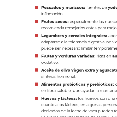
Pescados y mariscos:
yod
fuentes de
inflamación.
Frutos secos:
especialmente las nueces
recomienda remojarlos antes para mejora
Legumbres y cereales integrales:
apor
adaptarse a la tolerancia digestiva indi
puede ser necesario limitar temporalme
Frutas y verduras variadas:
an
ricas en
oxidativo.
Aceite de oliva virgen extra y aguacat
síntesis hormonal.
Alimentos probióticos y prebióticos:
c
en fibra soluble, que ayudan a manten
Huevos y lácteos:
los huevos son una 
cuanto a los lácteos, en algunas pers
derivados de la leche de vaca pueden f