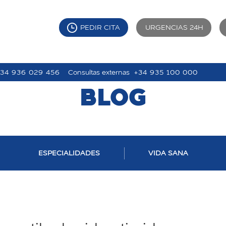
PEDIR CITA
URGENCIAS 24H
+34 936 029 456
Consultas externas
+34 935 100 000
BLOG
ESPECIALIDADES
VIDA SANA