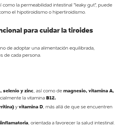
sí como la permeabilidad intestinal "leaky gut", puede
como el hipotiroidismo o hipertiroidismo.
cional para cuidar la tiroides
 sino de adoptar una alimentación equilibrada,
des de cada persona.
 selenio y zinc
magnesio, vitamina A,
, así como de
B12.
cialmente la vitamina
rritina)
vitamina D
y
, más allá de que se encuentren
iinflamatoria
, orientada a favorecer la salud intestinal.
.