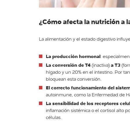
¿Cómo afecta la nutrición a l
La alimentación y el estado digestivo influ
La producción hormonal
: especialment
La conversión de T4
a T3
(inactiva)
(for
hígado y un 20% en el intestino. Por tan
bloquean esta conversión.
El correcto funcionamiento del sist
autoinmune, como la Enfermedad de Ha
La sensibilidad de los receptores celu
inflamación sistémica o el cortisol alto 
células.