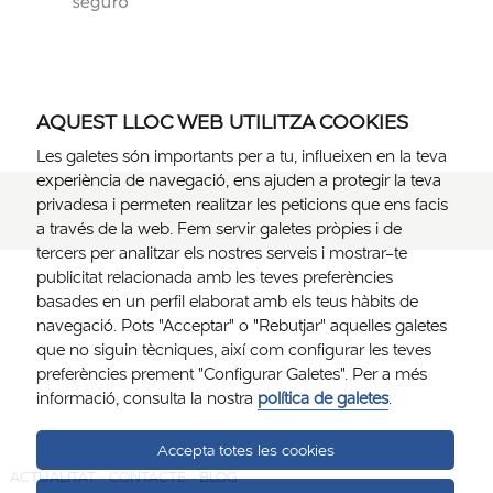
AQUEST LLOC WEB UTILITZA COOKIES
Les galetes són importants per a tu, influeixen en la teva
experiència de navegació, ens ajuden a protegir la teva
privadesa i permeten realitzar les peticions que ens facis
a través de la web. Fem servir galetes pròpies i de
tercers per analitzar els nostres serveis i mostrar-te
publicitat relacionada amb les teves preferències
basades en un perfil elaborat amb els teus hàbits de
navegació. Pots "Acceptar" o "Rebutjar" aquelles galetes
que no siguin tècniques, així com configurar les teves
preferències prement "Configurar Galetes". Per a més
informació, consulta la nostra
política de galetes
.
Accepta totes les cookies
ACTUALITAT
CONTACTE
BLOG