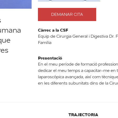
DEMANAR CITA
AMB
s
DOCTOR
RONALD
 humana
Càrrec a la CSF
ORELLANA
Equip de Cirurgia General i Digestiva Dr. 
GOYTIA
 que
Família
res
Presentació
En el meu període de formació professiona
dedicar el meu temps a capacitar-me en t
laparoscòpica avançada, així com tècniq
en les diferents subunitats dins de la Cirur
TRAJECTORIA