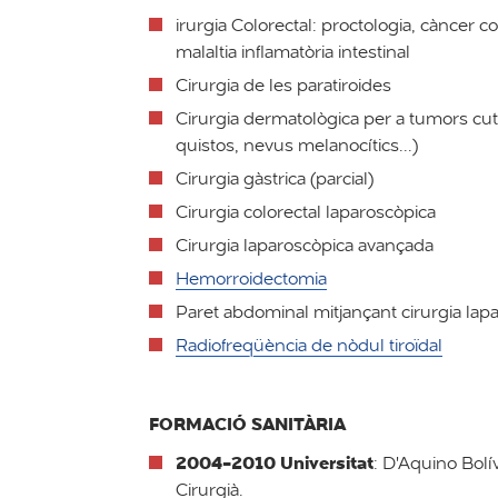
irurgia Colorectal: proctologia, càncer col
malaltia inflamatòria intestinal
Cirurgia de les paratiroides
Cirurgia dermatològica per a tumors cu
quistos, nevus melanocítics...)
Cirurgia gàstrica (parcial)
Cirurgia colorectal laparoscòpica
Cirurgia laparoscòpica avançada
Hemorroidectomia
Paret abdominal mitjançant cirurgia lap
Radiofreqüència de nòdul tiroïdal
FORMACIÓ SANITÀRIA
2004-2010 Universitat
: D'Aquino Bol
Cirurgià.