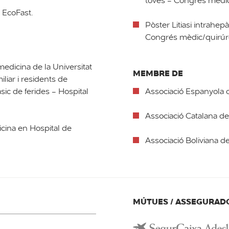
toves - Congrés mèdic
 EcoFast.
Pòster Litiasi intrahep
Congrés mèdic/quirúr
edicina de la Universitat
MEMBRE DE
liar i residents de
ic de ferides - Hospital
Associació Espanyola d
Associació Catalana de
cina en Hospital de
Associació Boliviana d
MÚTUES / ASSEGURAD