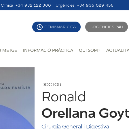
Clínica
+34 932 122 300
Urgències
+34 936 029 456
DEMANAR CITA
URGÈNCIES 24H
U METGE
INFORMACIÓ PRÀCTICA
QUI SOM?
ACTUALIT
DOCTOR
Ronald
Orellana Goyt
Cirurgia General i Digestiva