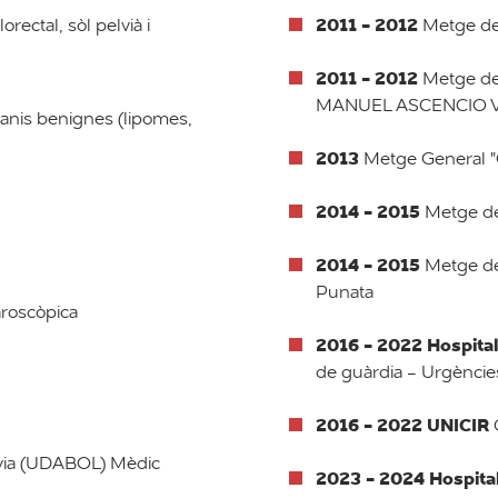
2011 - 2012
orectal, sòl pelvià i
Metge de
2011 - 2012
Metge de
MANUEL ASCENCIO V
tanis benignes (lipomes,
2013
Metge General
2014 - 2015
Metge d
2014 - 2015
Metge de
Punata
aroscòpica
2016 - 2022
Hospital
de guàrdia - Urgèncie
2016 - 2022 UNICIR
C
ívia (UDABOL) Mèdic
2023 - 2024
Hospita