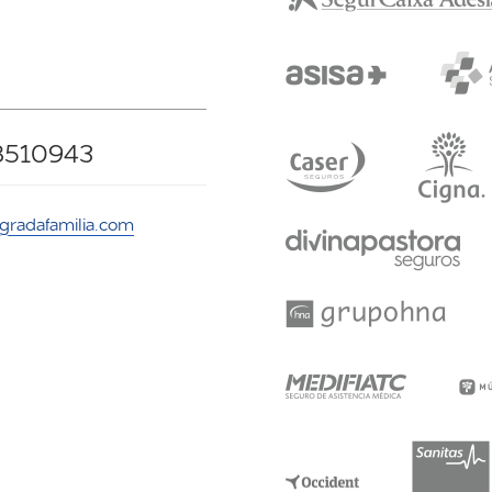
8510943
agradafamilia.com