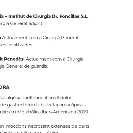
a - Institut de Cirurgia Dr. Foncillas S.L
.
rgià General adjunt.
a
Actualment com a Cirurgià General
es localitzades.
Alt Penedès
. Actualment com a Cirurgià
già General de guàrdia.
DORA
 l'analgèsia multimodal en el dolor
 de gastrectomia tubular laparoscòpica -
àtrica i Metabòlica Iber-Americana 2019.
 en infeccions necrosant extenses de parts