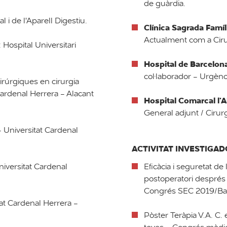
de guàrdia.
l i de l'Aparell Digestiu.
Clínica Sagrada Famíli
Actualment com a Ciru
 Hospital Universitari
Hospital de Barcelon
col·laborador - Urgènci
irúrgiques en cirurgia
Cardenal Herrera - Alacant
Hospital Comarcal l'
General adjunt / Cirur
- Universitat Cardenal
ACTIVITAT INVESTIGA
niversitat Cardenal
Eficàcia i seguretat de
postoperatori després
Congrés SEC 2019/Bari
at Cardenal Herrera -
Pòster Teràpia V.A. C.