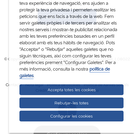
Atenció al client
teva experiència de navegació, ens ajuden a
protegir la teva privadesa i permeten realitzar les
+34 932 122 300
peticions que ens facis a través de la web. Fem
servir galetes pròpies i de tercers per analitzar els
nostres serveis i mostrar-te publicitat relacionada
info@clinicasagradafamilia.com
amb les teves preferències basades en un perfil
elaborat amb els teus hàbits de navegació. Pots
"Acceptar" o "Rebutjar" aquelles galetes que no
siguin tècniques, així com configurar les teves
© Copyright 2026. Clinica Sagrada Família S.A. Torras i Pujalt, 1.08022
preferències prement "Configurar Galetes". Per a
Barcelona
més informació, consulta la nostra
política de
galetes
.
Contacte
Nota legal
Politica de cookies
Política de Xarxes Socials
Accepta totes les cookies
Crèdits
Canal d'informació interna
Rebutjar-les totes
Configurar les cookies