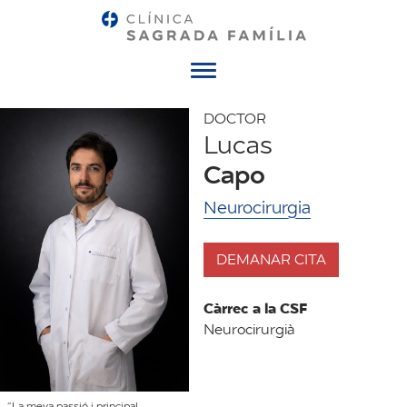
Menú
DOCTOR
Lucas
Capo
Neurocirurgia
DEMANAR CITA
Càrrec a la CSF
Neurocirurgià
“La meva passió i principal