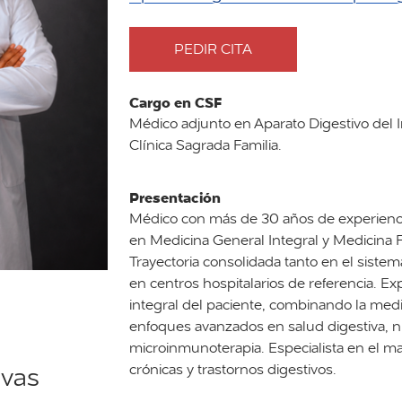
PEDIR CITA
CON
DOCTOR
EDUARDO
Cargo en CSF
HERNANDEZ
Médico adjunto en Aparato Digestivo del In
RAMOS
Clínica Sagrada Familia.
Presentación
Médico con más de 30 años de experiencia
en Medicina General Integral y Medicina F
Trayectoria consolidada tanto en el siste
en centros hospitalarios de referencia. Ex
integral del paciente, combinando la med
enfoques avanzados en salud digestiva, nut
microinmunoterapia. Especialista en el m
crónicas y trastornos digestivos.
ivas