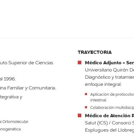
TRAYECTORIA
Médico Adjunto - Ser
tuto Superior de Ciencias
Universitario Quirón 
Diagnóstico y tratamie
al 1996.
enfoque integral.
na Familiar y Comunitaria.
Aplicación de protocolo
egrativa y
intestinal.
Colaboración multidiscipl
Médico de Atención P
na Ortomolecular.
Salut (ICS) / Consorci 
nogenética.
Esplugues del Llobreg