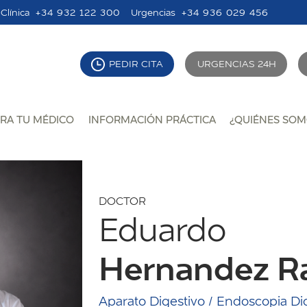
Clínica
+34 932 122 300
Urgencias
+34 936 029 456
PEDIR CITA
URGENCIAS 24H
RA TU MÉDICO
INFORMACIÓN PRÁCTICA
¿QUIÉNES SOM
DOCTOR
Eduardo
Hernandez 
Aparato Digestivo / Endoscopia Di