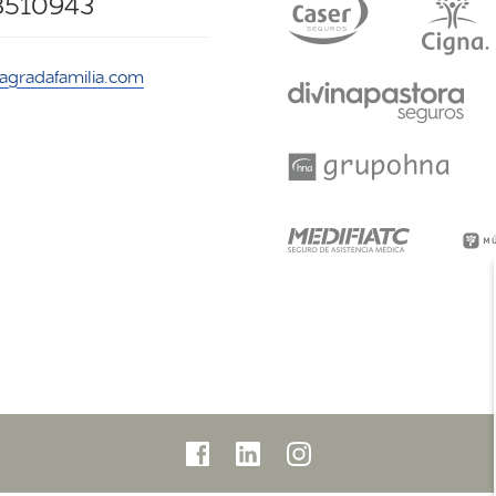
8510943
asagradafamilia.com