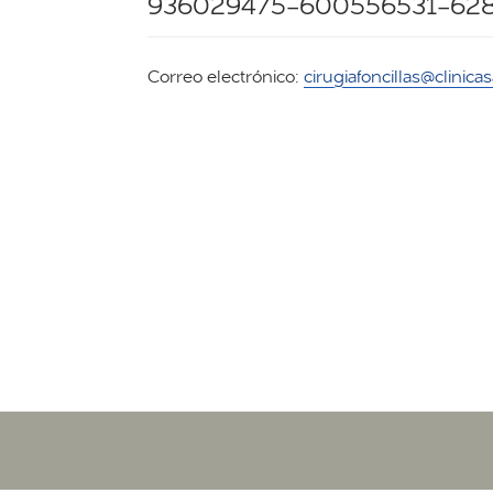
936029475-600556531-62
Correo electrónico:
cirugiafoncillas@clinic