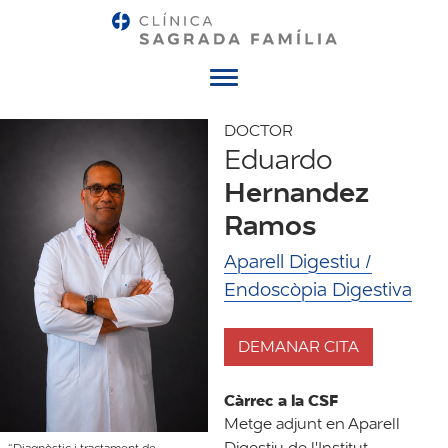
Menú
DOCTOR
Eduardo
Hernandez
Ramos
Aparell Digestiu /
Endoscòpia Digestiva
DEMANAR CITA
Càrrec a la CSF
Metge adjunt en Aparell
Digestiu de l'Institut
“Diagnòstic i tractament de