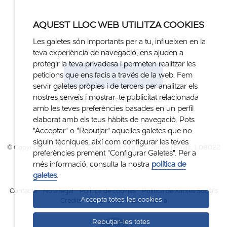
AQUEST LLOC WEB UTILITZA COOKIES
Les galetes són importants per a tu, influeixen en la
Atenció al client
teva experiència de navegació, ens ajuden a
protegir la teva privadesa i permeten realitzar les
+34 932 122 300
peticions que ens facis a través de la web. Fem
servir galetes pròpies i de tercers per analitzar els
nostres serveis i mostrar-te publicitat relacionada
info@clinicasagradafamilia.com
amb les teves preferències basades en un perfil
elaborat amb els teus hàbits de navegació. Pots
"Acceptar" o "Rebutjar" aquelles galetes que no
siguin tècniques, així com configurar les teves
© Copyright 2026. Clinica Sagrada Família S.A. Torras i Pujalt, 1.08022
preferències prement "Configurar Galetes". Per a
Barcelona
més informació, consulta la nostra
política de
galetes
.
Contacte
Nota legal
Politica de cookies
Política de Xarxes Socials
Accepta totes les cookies
Crèdits
Canal d'informació interna
Rebutjar-les totes