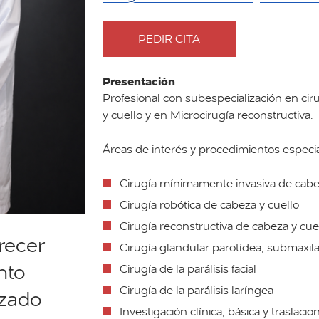
PEDIR CITA
CON
DOCTOR
DAVID
Presentación
VIRÓS
Profesional con subespecialización en cir
PORCUNA
y cuello y en Microcirugía reconstructiva.
Áreas de interés y procedimientos especia
Cirugía mínimamente invasiva de cabe
Cirugía robótica de cabeza y cuello
Cirugía reconstructiva de cabeza y cue
recer
Cirugía glandular parotídea, submaxilar
nto
Cirugía de la parálisis facial
Cirugía de la parálisis laríngea
izado
Investigación clínica, básica y traslaci