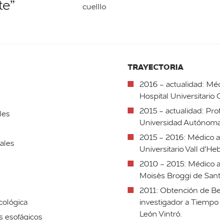
te”
cuelllo
TRAYECTORIA
2016 - actualidad: Méd
Hospital Universitario 
2015 - actualidad: Pro
les
Universidad Autónoma
2015 - 2016: Médico ad
ales
Universitario Vall d'He
2010 - 2015: Médico ad
Moisès Broggi de San
2011: Obtención de Bec
cológica
investigador a Tiempo 
León Vintró.
os esofágicos