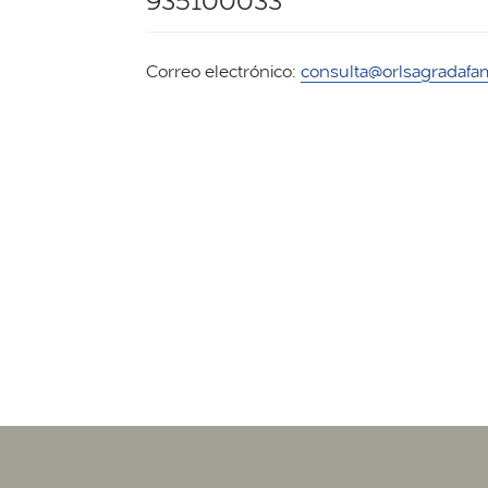
935100033
Correo electrónico:
consulta@orlsagradafam