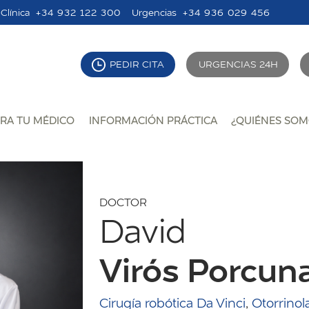
Clínica
+34 932 122 300
Urgencias
+34 936 029 456
PEDIR CITA
URGENCIAS 24H
RA TU MÉDICO
INFORMACIÓN PRÁCTICA
¿QUIÉNES SOM
DOCTOR
David
Virós Porcun
Cirugía robótica Da Vinci
,
Otorrinol