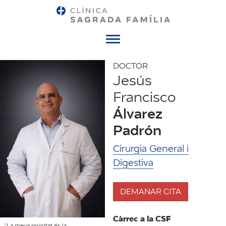
Menú
DOCTOR
Jesús
Francisco
Álvarez
Padrón
Cirurgia General i
Digestiva
DEMANAR CITA
Càrrec a la CSF
“La meva prioritat és la