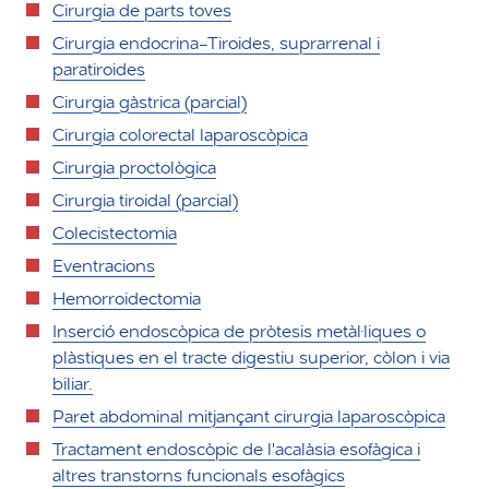
Cirurgia de parts toves
Cirurgia endocrina-Tiroides, suprarrenal i
paratiroides
Cirurgia gàstrica (parcial)
Cirurgia colorectal laparoscòpica
Cirurgia proctològica
Cirurgia tiroidal (parcial)
Colecistectomia
Eventracions
Hemorroidectomia
Inserció endoscòpica de pròtesis metàl·liques o
plàstiques en el tracte digestiu superior, còlon i via
biliar.
Paret abdominal mitjançant cirurgia laparoscòpica
Tractament endoscòpic de l'acalàsia esofàgica i
altres transtorns funcionals esofàgics