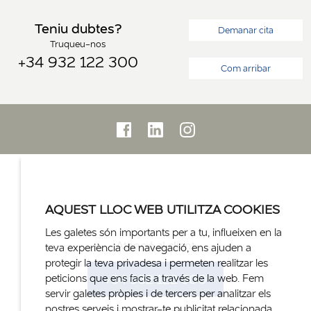
Teniu dubtes?
Demanar cita
Truqueu-nos
+34 932 122 300
Com arribar
AQUEST LLOC WEB UTILITZA COOKIES
Les galetes són importants per a tu, influeixen en la
Atenció al client
teva experiència de navegació, ens ajuden a
protegir la teva privadesa i permeten realitzar les
+34 932 122 300
peticions que ens facis a través de la web. Fem
servir galetes pròpies i de tercers per analitzar els
nostres serveis i mostrar-te publicitat relacionada