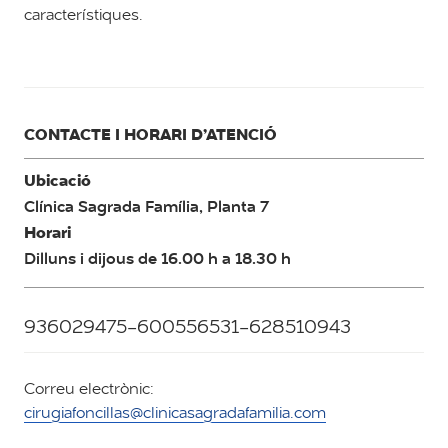
característiques.
CONTACTE I HORARI D’ATENCIÓ
Ubicació
Clínica Sagrada Família, Planta 7
Horari
Dilluns i dijous de 16.00 h a 18.30 h
936029475-600556531-628510943
Correu electrònic:
cirugiafoncillas@clinicasagradafamilia.com