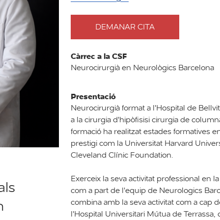
DEMANAR CITA
AMB
DOCTOR
CARLOS
Càrrec a la CSF
FRANCISCO
Neurocirurgià en Neurològics Barcelona
ALARCÓN
ALBA
Presentació
Neurocirurgià format a l'Hospital de Bellv
a la cirurgia d'hipòfisisi cirurgia de colum
formació ha realitzat estades formatives e
prestigi com la Universitat Harvard Univers
Cleveland Clínic Foundation.
Exerceix la seva activitat professional en l
als
com a part de l'equip de Neurologics Barc
n
combina amb la seva activitat com a cap d
l'Hospital Universitari Mútua de Terrassa,