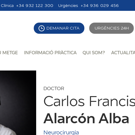
Clínica
+34 932 122 300
Urgències
+34 936 029 456
DEMANAR CITA
URGÈNCIES 24H
U METGE
INFORMACIÓ PRÀCTICA
QUI SOM?
ACTUALIT
DOCTOR
Carlos Franci
Alarcón Alba
Neurocirurgia