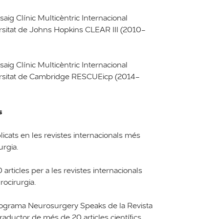
aig Clínic Multicèntric Internacional
rsitat de Johns Hopkins CLEAR III (2010-
aig Clínic Multicèntric Internacional
ersitat de Cambridge RESCUEicp (2014-
s
licats en les revistes internacionals més
urgia.
rticles per a les revistes internacionals
ocirurgia.
programa Neurosurgery Speaks de la Revista
aductor de més de 20 articles científics.