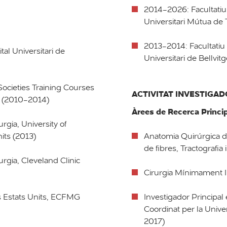
2014-2026: Facultatiu 
Universitari Mútua de 
2013-2014: Facultatiu 
tal Universitari de
Universitari de Bellvitg
Societies Training Courses
ACTIVITAT INVESTIGA
a (2010-2014)
Àrees de Recerca Princi
rgia, University of
its (2013)
Anatomia Quirúrgica de
de fibres, Tractografi
rgia, Cleveland Clinic
Cirurgia Mínimament I
ls Estats Units, ECFMG
Investigador Principal 
Coordinat per la Unive
2017)