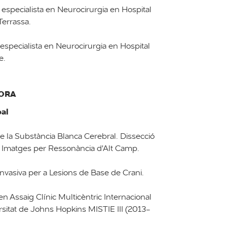
especialista en Neurocirurgia en Hospital
Terrassa.
especialista en Neurocirurgia en Hospital
e.
DORA
pal
 la Substància Blanca Cerebral. Dissecció
a i Imatges per Ressonància d'Alt Camp.
nvasiva per a Lesions de Base de Crani.
en Assaig Clínic Multicèntric Internacional
rsitat de Johns Hopkins MISTIE III (2013-