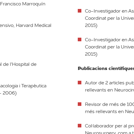
t Francisco Marroquín
Co-Investigador en Ass
Coordinat per la Unive
ensivo, Harvard Medical
2015)
Co-Investigador en Ass
Coordinat per la Univ
2015)
 de l'Hospital de
Publicacions científique
Autor de 2 articles pub
acologia i Terapèutica
rellevants en Neurocir
 - 2006)
Revisor de més de 100 a
més rellevants en Neur
Col·laborador per al 
Neurosurgery, com a tr