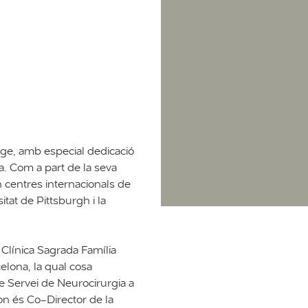
itge, amb especial dedicació
na. Com a part de la seva
n centres internacionals de
itat de Pittsburgh i la
a Clínica Sagrada Família
elona, la qual cosa
e Servei de Neurocirurgia a
 on és Co-Director de la