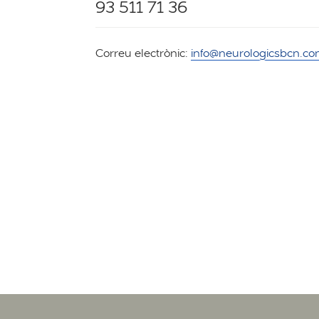
93 511 71 36
Correu electrònic:
info@neurologicsbcn.c