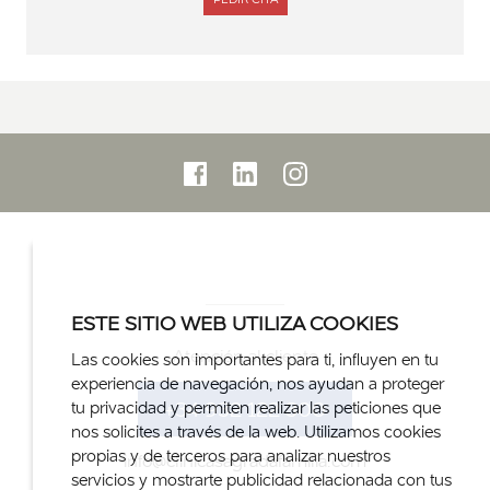
CON
DRA.
MARIA
ANTONIA
LEQUERICA
CABELLO
ESTE SITIO WEB UTILIZA COOKIES
Atención al cliente
Las cookies son importantes para ti, influyen en tu
experiencia de navegación, nos ayudan a proteger
+34 932 122 300
tu privacidad y permiten realizar las peticiones que
nos solicites a través de la web. Utilizamos cookies
propias y de terceros para analizar nuestros
info@clinicasagradafamilia.com
servicios y mostrarte publicidad relacionada con tus