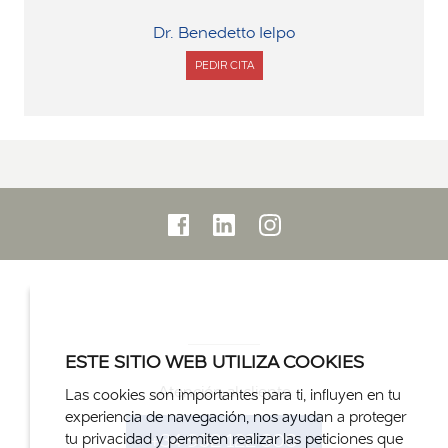
Dr. Benedetto Ielpo
PEDIR CITA
CON
DR.
BENEDETTO
IELPO
ESTE SITIO WEB UTILIZA COOKIES
Atención al cliente
Las cookies son importantes para ti, influyen en tu
experiencia de navegación, nos ayudan a proteger
+34 932 122 300
tu privacidad y permiten realizar las peticiones que