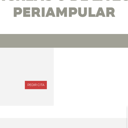
PERIAMPULAR
PEDIR CITA
CON
DR.
BENEDETTO
IELPO