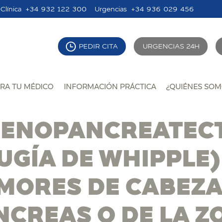
Clínica
+34 932 122 300
Urgencias
+34 936 029 456
PEDIR CITA
URGENCIAS 24H
RA TU MÉDICO
INFORMACIÓN PRÁCTICA
¿QUIÉNES SOM
ENOPANCREATEC
UGÍA DE WHIPPLE)
MORES DE CABEZA
NCREAS O DE LA Z