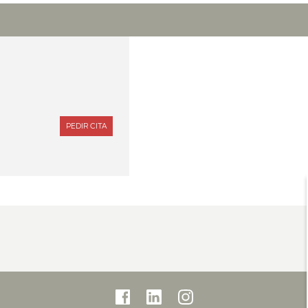
PEDIR CITA
CON
DR.
BENEDETTO
IELPO