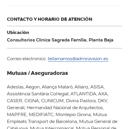
CONTACTO Y HORARIO DE ATENCIÓN
Ubicación
Consultorios Clinica Sagrada Família, Planta Baja
Correo electronico:
tellamamos@admiravision.es
Mutuas / Aseguradoras
Adeslas, Aegon, Aliança Mataró, Allianz, ASISA,
Assistència Sanitària Col·legial, ATLANTIDA, AXA,
CASER, CIGNA, CLINICUM, Divina Pastora, DKV,
Generali, Hermandad Nacional de Arquitectos,
MAPFRE, MEDIFIATC, Montepio Girona, Mútua
Empleats Transport de Barcelona, Mutua General de
Catalunya, Mutua Intercomarcal, Mútua Personal de