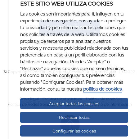
ESTE SITIO WEB UTILIZA COOKIES
Atención al cliente
Las cookies son importantes para ti, influyen en tu
experiencia de navegación, nos ayudan a proteger
+34 932 122 300
tu privacidad y permiten realizar las peticiones que
nos solicites a través de la web. Utilizamos cookies
propias y de terceros para analizar nuestros
info@clinicasagradafamilia.com
servicios y mostrarte publicidad relacionada con tus
preferencias en base a un perfil elaborado con tus
hábitos de navegación. Puedes "Aceptar" o
"Rechazar" aquellas cookies que no sean técnicas,
© Copyright 2026. Clínica Sagrada Família S.A. Torras i Pujalt, 1. 08022
así como también configurar tus preferencias
Barcelona
pulsando "Configurar Cookies". Para obtener más
información, consulta nuestra
política de cookies
.
Aviso legal
Política de privacidad
Política de cookies
Aceptar todas las cookies
Política de Redes Sociales
Créditos
Canal interno de información
Rechazar todas
Configurar las cookies