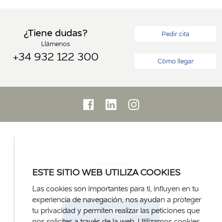
¿Tiene dudas?
Pedir cita
Llámenos
+34 932 122 300
Cómo llegar
ESTE SITIO WEB UTILIZA COOKIES
Atención al cliente
Las cookies son importantes para ti, influyen en tu
experiencia de navegación, nos ayudan a proteger
+34 932 122 300
tu privacidad y permiten realizar las peticiones que
nos solicites a través de la web. Utilizamos cookies