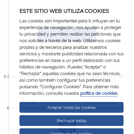
ESTE SITIO WEB UTILIZA COOKIES
Atención al cliente
Las cookies son importantes para ti, influyen en tu
experiencia de navegación, nos ayudan a proteger
+34 932 122 300
tu privacidad y permiten realizar las peticiones que
nos solicites a través de la web. Utilizamos cookies
propias y de terceros para analizar nuestros
info@clinicasagradafamilia.com
servicios y mostrarte publicidad relacionada con tus
preferencias en base a un perfil elaborado con tus
hábitos de navegación. Puedes "Aceptar" o
"Rechazar" aquellas cookies que no sean técnicas,
© Copyright 2026. Clínica Sagrada Família S.A. Torras i Pujalt, 1. 08022
así como también configurar tus preferencias
Barcelona
pulsando "Configurar Cookies". Para obtener más
información, consulta nuestra
política de cookies
.
Aviso legal
Política de privacidad
Política de cookies
Aceptar todas las cookies
Política de Redes Sociales
Créditos
Canal interno de información
Rechazar todas
Configurar las cookies