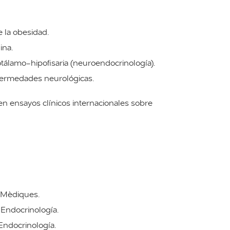
 la obesidad.
ina.
tálamo-hipofisaria (neuroendocrinología).
fermedades neurológicas.
 en ensayos clínicos internacionales sobre
 Mèdiques.
Endocrinología.
Endocrinología.