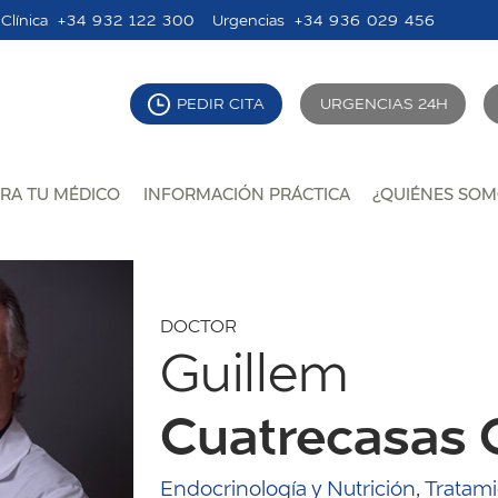
Clínica
+34 932 122 300
Urgencias
+34 936 029 456
PEDIR CITA
URGENCIAS 24H
RA TU MÉDICO
INFORMACIÓN PRÁCTICA
¿QUIÉNES SOM
DOCTOR
Guillem
Cuatrecasas
Endocrinología y Nutrición
,
Tratami