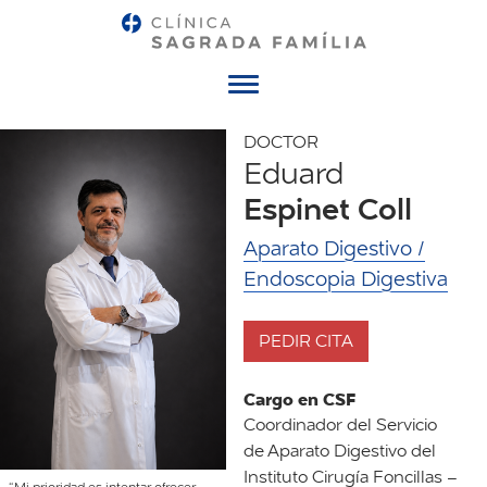
Menú
DOCTOR
Eduard
Espinet Coll
Aparato Digestivo /
Endoscopia Digestiva
PEDIR CITA
Cargo en CSF
Coordinador del Servicio
de Aparato Digestivo del
Instituto Cirugía Foncillas –
“Mi prioridad es intentar ofrecer