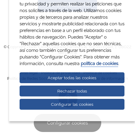
+34 932 122 300
tu privacidad y permiten realizar las peticiones que
nos solicites a través de la web. Utilizamos cookies
propias y de terceros para analizar nuestros
info@clinicasagradafamilia.com
servicios y mostrarte publicidad relacionada con tus
preferencias en base a un perfil elaborado con tus
hábitos de navegación. Puedes "Aceptar" o
"Rechazar" aquellas cookies que no sean técnicas,
© Copyright 2026. Clínica Sagrada Família S.A. Torras i Pujalt, 1. 08022
así como también configurar tus preferencias
Barcelona
pulsando "Configurar Cookies". Para obtener más
información, consulta nuestra
política de cookies
.
Aviso legal
Política de privacidad
Política de cookies
Aceptar todas las cookies
Política de Redes Sociales
Créditos
Canal interno de información
Rechazar todas
Configurar las cookies
Configurar cookies