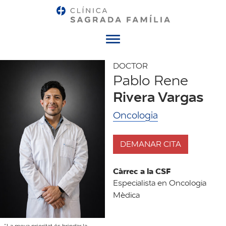
Menú
DOCTOR
Pablo Rene
Rivera Vargas
Oncologia
DEMANAR CITA
Càrrec a la CSF
Especialista en Oncologia
Mèdica
“La meva prioritat és brindar la