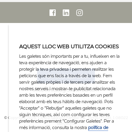
AQUEST LLOC WEB UTILITZA COOKIES
Les galetes són importants per a tu, influeixen en la
Atenció al client
teva experiència de navegació, ens ajuden a
protegir la teva privadesa i permeten realitzar les
+34 932 122 300
peticions que ens facis a través de la web. Fem
servir galetes pròpies i de tercers per analitzar els
nostres serveis i mostrar-te publicitat relacionada
info@clinicasagradafamilia.com
amb les teves preferències basades en un perfil
elaborat amb els teus hàbits de navegació. Pots
"Acceptar" o "Rebutjar" aquelles galetes que no
siguin tècniques, així com configurar les teves
© Copyright 2026. Clinica Sagrada Família S.A. Torras i Pujalt, 1.08022
preferències prement "Configurar Galetes". Per a
Barcelona
més informació, consulta la nostra
política de