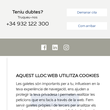
Teniu dubtes?
Demanar cita
Truqueu-nos
+34 932 122 300
Com arribar
AQUEST LLOC WEB UTILITZA COOKIES
Les galetes són importants per a tu, influeixen en la
Atenció al client
teva experiència de navegació, ens ajuden a
protegir la teva privadesa i permeten realitzar les
+34 932 122 300
peticions que ens facis a través de la web. Fem
servir galetes pròpies i de tercers per analitzar els