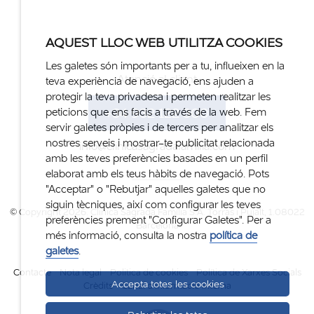
AQUEST LLOC WEB UTILITZA COOKIES
Les galetes són importants per a tu, influeixen en la
Atenció al client
teva experiència de navegació, ens ajuden a
protegir la teva privadesa i permeten realitzar les
+34 932 122 300
peticions que ens facis a través de la web. Fem
servir galetes pròpies i de tercers per analitzar els
nostres serveis i mostrar-te publicitat relacionada
info@clinicasagradafamilia.com
amb les teves preferències basades en un perfil
elaborat amb els teus hàbits de navegació. Pots
"Acceptar" o "Rebutjar" aquelles galetes que no
siguin tècniques, així com configurar les teves
© Copyright 2026. Clinica Sagrada Família S.A. Torras i Pujalt, 1.08022
preferències prement "Configurar Galetes". Per a
Barcelona
més informació, consulta la nostra
política de
galetes
.
Contacte
Nota legal
Politica de cookies
Política de Xarxes Socials
Accepta totes les cookies
Crèdits
Canal d'informació interna