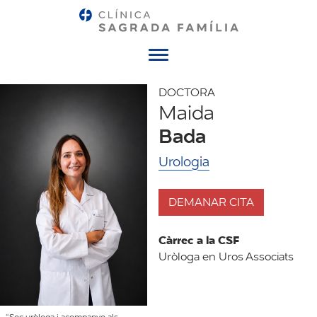
Menú
DOCTORA
Maida
Bada
Urologia
DEMANAR CITA
Càrrec a la CSF
Uròloga en Uros Associats
“Soc uròloga i acompanyo als