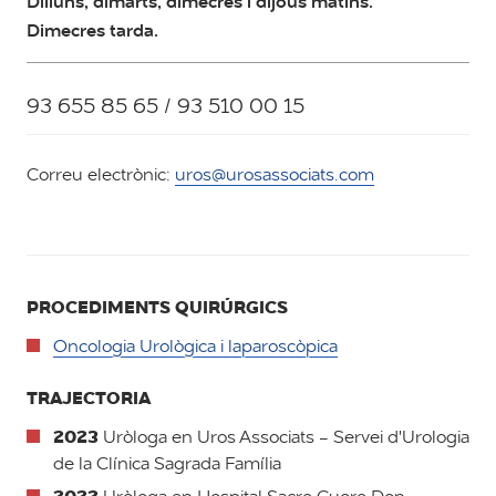
Dilluns, dimarts, dimecres i dijous matins.
Dimecres tarda.
93 655 85 65 / 93 510 00 15
Correu electrònic:
uros@urosassociats.com
PROCEDIMENTS QUIRÚRGICS
Oncologia Urològica i laparoscòpica
TRAJECTORIA
2023
Uròloga en Uros Associats - Servei d'Urologia
de la Clínica Sagrada Família