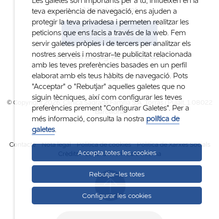
Les galetes són importants per a tu, influeixen en la
Atenció al client
teva experiència de navegació, ens ajuden a
protegir la teva privadesa i permeten realitzar les
+34 932 122 300
peticions que ens facis a través de la web. Fem
servir galetes pròpies i de tercers per analitzar els
nostres serveis i mostrar-te publicitat relacionada
info@clinicasagradafamilia.com
amb les teves preferències basades en un perfil
elaborat amb els teus hàbits de navegació. Pots
"Acceptar" o "Rebutjar" aquelles galetes que no
siguin tècniques, així com configurar les teves
© Copyright 2026. Clinica Sagrada Família S.A. Torras i Pujalt, 1.08022
preferències prement "Configurar Galetes". Per a
Barcelona
més informació, consulta la nostra
política de
galetes
.
Contacte
Nota legal
Politica de cookies
Política de Xarxes Socials
Accepta totes les cookies
Crèdits
Canal d'informació interna
Rebutjar-les totes
Configurar les cookies