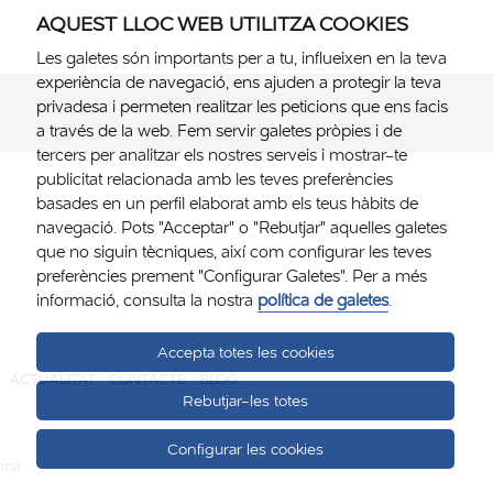
AQUEST LLOC WEB UTILITZA COOKIES
Les galetes són importants per a tu, influeixen en la teva
experiència de navegació, ens ajuden a protegir la teva
privadesa i permeten realitzar les peticions que ens facis
a través de la web. Fem servir galetes pròpies i de
tercers per analitzar els nostres serveis i mostrar-te
publicitat relacionada amb les teves preferències
basades en un perfil elaborat amb els teus hàbits de
navegació. Pots "Acceptar" o "Rebutjar" aquelles galetes
que no siguin tècniques, així com configurar les teves
preferències prement "Configurar Galetes". Per a més
informació, consulta la nostra
política de galetes
.
Accepta totes les cookies
ACTUALITAT
CONTACTE
BLOG
Rebutjar-les totes
Configurar les cookies
lona