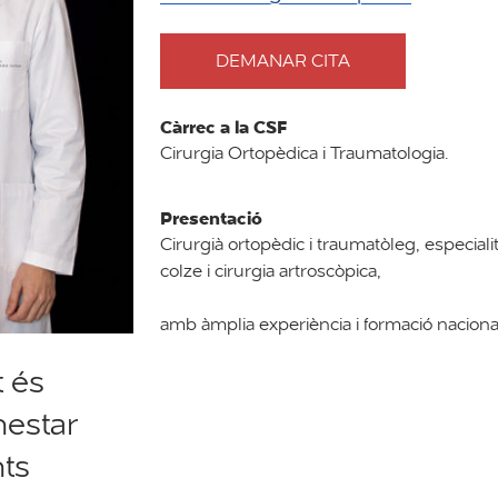
DEMANAR CITA
AMB
DOCTOR
LEÓN
Càrrec a la CSF
EZAGÜI
Cirurgia Ortopèdica i Traumatologia.
Presentació
Cirurgià ortopèdic i traumatòleg, especialit
colze i cirurgia artroscòpica,
amb àmplia experiència i formació nacional
t és
nestar
ts