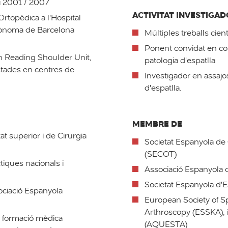
ti 2001 / 2007
ACTIVITAT INVESTIGA
Ortopèdica a l'Hospital
Autònoma de Barcelona
Múltiples treballs cient
Ponent convidat en con
en Reading Shoulder Unit,
patologia d'espatlla
estades en centres de
Investigador en assajos
d'espatlla.
MEMBRE DE
at superior i de Cirurgia
Societat Espanyola de 
(SECOT)
tiques nacionals i
Associació Espanyola d
Societat Espanyola d'E
ciació Espanyola
European Society of S
Arthroscopy (ESSKA), 
e formació mèdica
(AQUESTA)