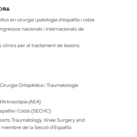
DORA
ífics en cirurgia i patologia d'espatlla i colze
gressos nacionals i internacionals de
 clínics per al tractament de lesions
Cirurgia Ortopèdica i Traumatologia
'Artroscòpia (AEA)
spatlla i Colze (SECHC)
ports Traumatology, Knee Surgery and
i membre de la Secció d'Espatlla