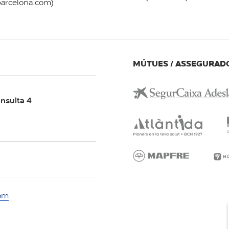
barcelona.com)
MÚTUES / ASSEGURAD
onsulta 4
com