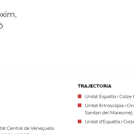
òxim,
ó
TRAJECTORIA
Unitat Espatlla i Colze
Unitat Artroscòpia i Ci
Sanitari del Maresme)
Unitat d'Espatlla i Col
itat Central de Veneçuela.