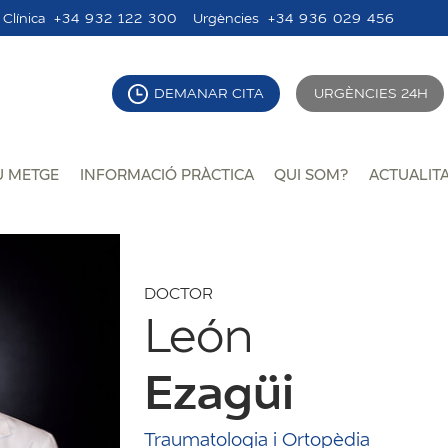
Clínica
+34 932 122 300
Urgències
+34 936 029 456
DEMANAR CITA
URGÈNCIES 24H
U METGE
INFORMACIÓ PRÀCTICA
QUI SOM?
ACTUALIT
DOCTOR
León
Ezagüi
Traumatologia i Ortopèdia