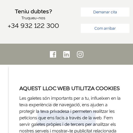
Teniu dubtes?
Demanar cita
Truqueu-nos
+34 932 122 300
Com arribar
AQUEST LLOC WEB UTILITZA COOKIES
Les galetes són importants per a tu, influeixen en la
Atenció al client
teva experiència de navegació, ens ajuden a
protegir la teva privadesa i permeten realitzar les
+34 932 122 300
peticions que ens facis a través de la web. Fem
servir galetes pròpies i de tercers per analitzar els
nostres serveis i mostrar-te publicitat relacionada
info@clinicasagradafamilia.com