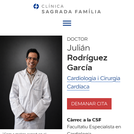
Menú
DOCTOR
Julián
Rodríguez
García
Cardiologia i Cirurgia
Cardíaca
DEMANAR CITA
Càrrec a la CSF
Facultatiu Especialista en
Cardiologia
“Com a metge expert en el