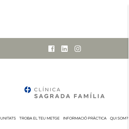
UNITATS
TROBA EL TEU METGE
INFORMACIÓ PRÀCTICA
QUI SOM?