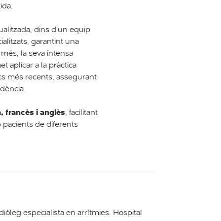
ida.
ualitzada, dins d'un equip
ialitzats, garantint una
 més, la seva intensa
et aplicar a la pràctica
fics més recents, assegurant
idència.
à, francès i anglès
, facilitant
 pacients de diferents
diòleg especialista en arrítmies. Hospital