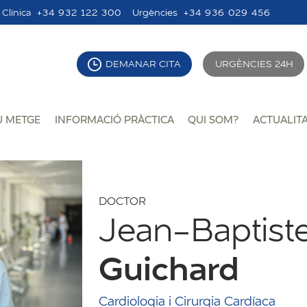
Clínica
+34 932 122 300
Urgències
+34 936 029 456
DEMANAR CITA
URGÈNCIES 24H
U METGE
INFORMACIÓ PRÀCTICA
QUI SOM?
ACTUALIT
DOCTOR
Jean-Baptist
Guichard
Cardiologia i Cirurgia Cardíaca