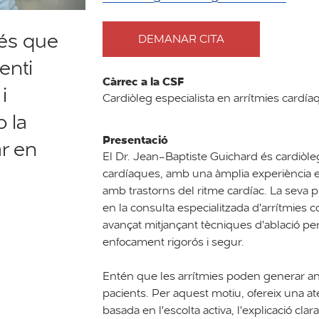
 és que
DEMANAR CITA
AMB
DOCTOR
enti
JEAN-
Càrrec a la CSF
BAPTISTE
i
Cardiòleg especialista en arrítmies cardíaq
GUICHARD
 la
Presentació
ar en
El Dr. Jean-Baptiste Guichard és cardiòleg
cardíaques, amb una àmplia experiència e
amb trastorns del ritme cardíac. La seva pr
en la consulta especialitzada d'arrítmies 
avançat mitjançant tècniques d'ablació p
enfocament rigorós i segur.
Entén que les arrítmies poden generar ang
pacients. Per aquest motiu, ofereix una at
basada en l'escolta activa, l'explicació cla