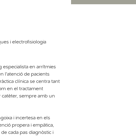
ues i electrofisiologia
 especialista en arrítmies
n l'atenció de pacients
àctica clínica se centra tant
com en el tractament
er catèter, sempre amb un
oixa i incertesa en els
enció propera i empàtica,
ra de cada pas diagnòstic i