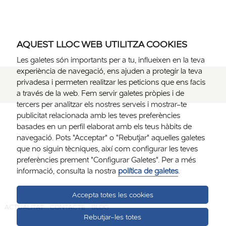
AQUEST LLOC WEB UTILITZA COOKIES
Les galetes són importants per a tu, influeixen en la teva
experiència de navegació, ens ajuden a protegir la teva
privadesa i permeten realitzar les peticions que ens facis
a través de la web. Fem servir galetes pròpies i de
tercers per analitzar els nostres serveis i mostrar-te
publicitat relacionada amb les teves preferències
basades en un perfil elaborat amb els teus hàbits de
navegació. Pots "Acceptar" o "Rebutjar" aquelles galetes
que no siguin tècniques, així com configurar les teves
preferències prement "Configurar Galetes". Per a més
informació, consulta la nostra
política de galetes
.
Accepta totes les cookies
ACTUALITAT
CONTACTE
BLOG
Rebutjar-les totes