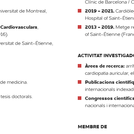
Clínic de Barcelona / C
2019 - 2021.
niversitat de Montreal,
Cardiòle
Hospital of Saint-Étien
s Cardiovasculars
2013 - 2019.
,
Metge re
16).
of Saint-Étienne (Franç
versitat de Saint-Étienne,
ACTIVITAT INVESTIGA
Àrees de recerca:
arrí
cardiopatia auricular, el
Publicacions científi
 de medicina.
internacionals indexad
 tesis doctorals.
Congressos científic
nacionals i internacio
MEMBRE DE