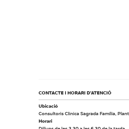
CONTACTE I HORARI D’ATENCIÓ
Ubicació
Consultoris Clinica Sagrada Família, Plant
Horari
Dilluns de les 3.30 a les 6.30 de la tarda.