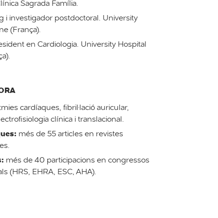
línica Sagrada Família.
g i investigador postdoctoral. University
ne (França).
sident en Cardiologia. University Hospital
a).
DORA
tmies cardíaques, fibril·lació auricular,
ectrofisiologia clínica i translacional.
ques:
més de 55 articles en revistes
es.
s:
més de 40 participacions en congressos
nals (HRS, EHRA, ESC, AHA).