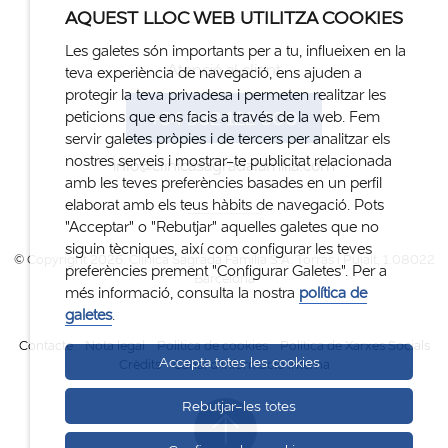
AQUEST LLOC WEB UTILITZA COOKIES
Les galetes són importants per a tu, influeixen en la
Atenció al client
teva experiència de navegació, ens ajuden a
protegir la teva privadesa i permeten realitzar les
+34 932 122 300
peticions que ens facis a través de la web. Fem
servir galetes pròpies i de tercers per analitzar els
nostres serveis i mostrar-te publicitat relacionada
info@clinicasagradafamilia.com
amb les teves preferències basades en un perfil
elaborat amb els teus hàbits de navegació. Pots
"Acceptar" o "Rebutjar" aquelles galetes que no
siguin tècniques, així com configurar les teves
© Copyright 2026. Clinica Sagrada Família S.A. Torras i Pujalt, 1.08022
preferències prement "Configurar Galetes". Per a
Barcelona
més informació, consulta la nostra
política de
galetes
.
Contacte
Nota legal
Politica de cookies
Política de Xarxes Socials
Accepta totes les cookies
Crèdits
Canal d'informació interna
Rebutjar-les totes