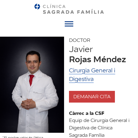
Menú
DOCTOR
Javier
Rojas Méndez
Cirurgia General i
Digestiva
DEMANAR CITA
Càrrec a la CSF
Equip de Cirurgia General i
Digestiva de Clínica
Sagrada Família
“El nostre valor és l'ètica,