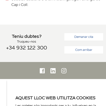
Cap i Coll.
Teniu dubtes?
Demanar cita
Truqueu-nos
+34 932 122 300
Com arribar
AQUEST LLOC WEB UTILITZA COOKIES
Les galetes són importants per a tu, influeixen en la