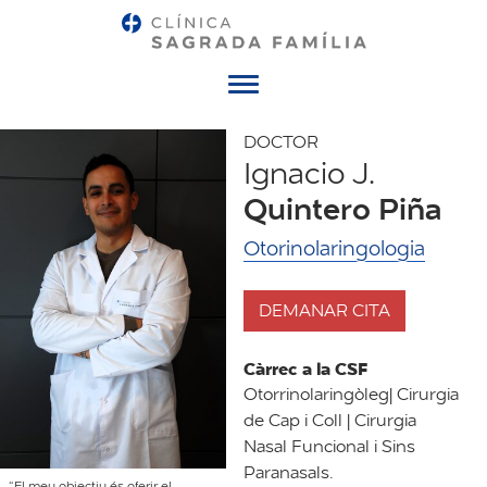
Menú
DOCTOR
Ignacio J.
Quintero Piña
Otorinolaringologia
DEMANAR CITA
Càrrec a la CSF
Otorrinolaringòleg| Cirurgia
de Cap i Coll | Cirurgia
Nasal Funcional i Sins
Paranasals.
“El meu objectiu és oferir el