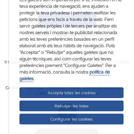
Atenció al client
teva experiència de navegació, ens ajuden a
protegir la teva privadesa i permeten realitzar les
+34 932 122 300
peticions que ens facis a través de la web. Fem
servir galetes pròpies i de tercers per analitzar els
nostres serveis i mostrar-te publicitat relacionada
info@clinicasagradafamilia.com
amb les teves preferències basades en un perfil
elaborat amb els teus hàbits de navegació. Pots
"Acceptar" o "Rebutjar" aquelles galetes que no
siguin tècniques, així com configurar les teves
© Copyright 2026. Clinica Sagrada Família S.A. Torras i Pujalt, 1.08022
preferències prement "Configurar Galetes". Per a
Barcelona
més informació, consulta la nostra
política de
galetes
.
Contacte
Nota legal
Politica de cookies
Política de Xarxes Socials
Accepta totes les cookies
Crèdits
Canal d'informació interna
Rebutjar-les totes
Configurar les cookies