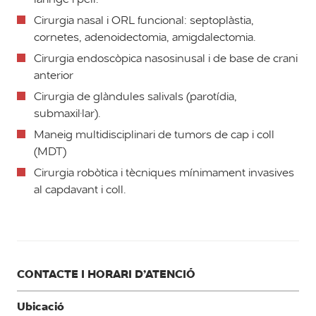
Cirurgia nasal i ORL funcional: septoplàstia,
cornetes, adenoidectomia, amigdalectomia.
Cirurgia endoscòpica nasosinusal i de base de crani
anterior
Cirurgia de glàndules salivals (parotídia,
submaxil·lar).
Maneig multidisciplinari de tumors de cap i coll
(MDT)
Cirurgia robòtica i tècniques mínimament invasives
al capdavant i coll.
CONTACTE I HORARI D’ATENCIÓ
Ubicació