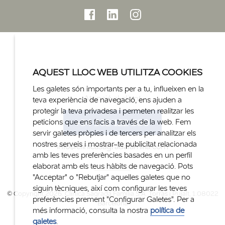
AQUEST LLOC WEB UTILITZA COOKIES
Les galetes són importants per a tu, influeixen en la
Atenció al client
teva experiència de navegació, ens ajuden a
protegir la teva privadesa i permeten realitzar les
+34 932 122 300
peticions que ens facis a través de la web. Fem
servir galetes pròpies i de tercers per analitzar els
nostres serveis i mostrar-te publicitat relacionada
info@clinicasagradafamilia.com
amb les teves preferències basades en un perfil
elaborat amb els teus hàbits de navegació. Pots
"Acceptar" o "Rebutjar" aquelles galetes que no
siguin tècniques, així com configurar les teves
© Copyright 2026. Clinica Sagrada Família S.A. Torras i Pujalt, 1.08022
preferències prement "Configurar Galetes". Per a
Barcelona
més informació, consulta la nostra
política de
galetes
.