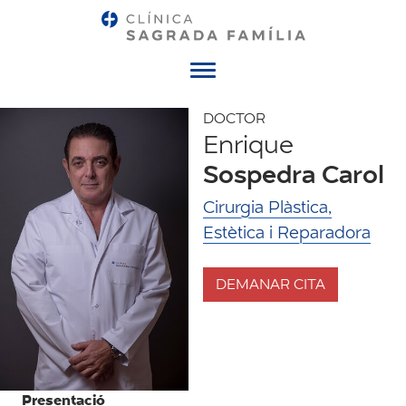
Menú
DOCTOR
Enrique
Sospedra Carol
Cirurgia Plàstica,
Estètica i Reparadora
DEMANAR CITA
Presentació