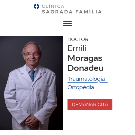
Menú
DOCTOR
Emili
Moragas
Donadeu
Traumatologia i
Ortopèdia
DEMANAR CITA