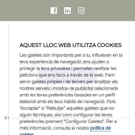
AQUEST LLOC WEB UTILITZA COOKIES
Les galetes són importants per a tu, influeixen en la
Atenció al client
teva experiència de navegació, ens ajuden a
protegir la teva privadesa i permeten realitzar les
+34 932 122 300
peticions que ens facis a través de la web. Fem
servir galetes pròpies i de tercers per analitzar els
nostres serveis i mostrar-te publicitat relacionada
info@clinicasagradafamilia.com
amb les teves preferències basades en un perfil
elaborat amb els teus hàbits de navegació. Pots
"Acceptar" o "Rebutjar" aquelles galetes que no
siguin tècniques, així com configurar les teves
© Copyright 2026. Clinica Sagrada Família S.A. Torras i Pujalt, 1.08022
preferències prement "Configurar Galetes". Per a
Barcelona
més informació, consulta la nostra
política de
galetes
.