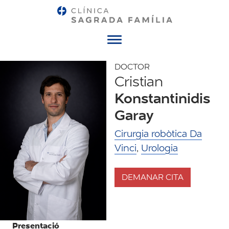
Menú
DOCTOR
Cristian
Konstantinidis
Garay
Cirurgia robòtica Da
Vinci
,
Urologia
DEMANAR CITA
Presentació