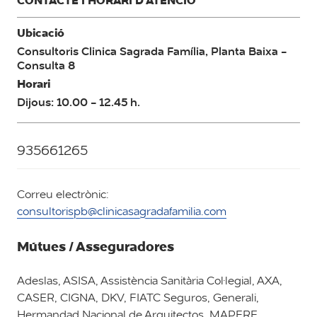
CONTACTE I HORARI D’ATENCIÓ
Ubicació
Consultoris Clinica Sagrada Família, Planta Baixa -
Consulta 8
Horari
Dijous: 10.00 - 12.45 h.
935661265
Correu electrònic:
consultorispb@clinicasagradafamilia.com
Mútues / Asseguradores
Adeslas, ASISA, Assistència Sanitària Col·legial, AXA,
CASER, CIGNA, DKV, FIATC Seguros, Generali,
Hermandad Nacional de Arquitectos, MAPFRE,