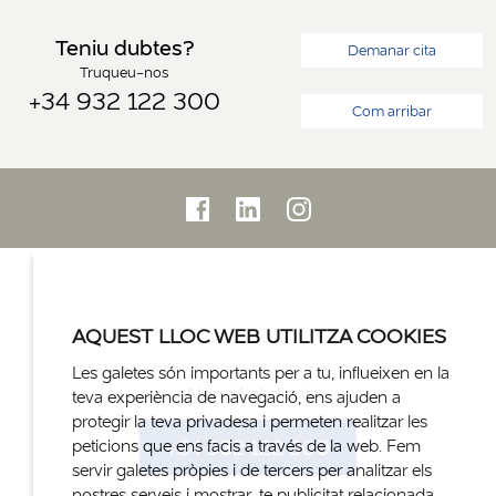
Teniu dubtes?
Demanar cita
Truqueu-nos
+34 932 122 300
Com arribar
AQUEST LLOC WEB UTILITZA COOKIES
Les galetes són importants per a tu, influeixen en la
Atenció al client
teva experiència de navegació, ens ajuden a
protegir la teva privadesa i permeten realitzar les
+34 932 122 300
peticions que ens facis a través de la web. Fem
servir galetes pròpies i de tercers per analitzar els
nostres serveis i mostrar-te publicitat relacionada