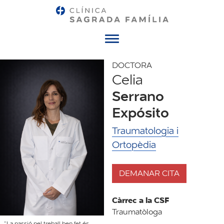
Menú
DOCTORA
Celia
Serrano
Expósito
Traumatologia i
Ortopèdia
DEMANAR CITA
Càrrec a la CSF
Traumatòloga
“La passió pel treball ben fet és