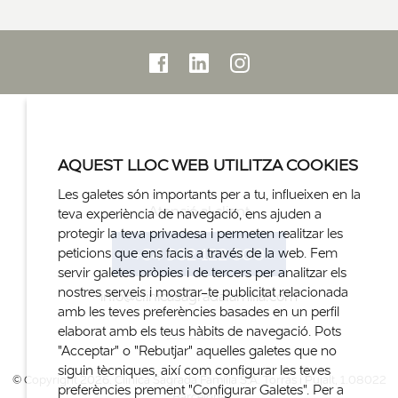
AQUEST LLOC WEB UTILITZA COOKIES
Les galetes són importants per a tu, influeixen en la
Atenció al client
teva experiència de navegació, ens ajuden a
protegir la teva privadesa i permeten realitzar les
+34 932 122 300
peticions que ens facis a través de la web. Fem
servir galetes pròpies i de tercers per analitzar els
nostres serveis i mostrar-te publicitat relacionada
info@clinicasagradafamilia.com
amb les teves preferències basades en un perfil
elaborat amb els teus hàbits de navegació. Pots
"Acceptar" o "Rebutjar" aquelles galetes que no
siguin tècniques, així com configurar les teves
© Copyright 2026. Clinica Sagrada Família S.A. Torras i Pujalt, 1.08022
preferències prement "Configurar Galetes". Per a
Barcelona