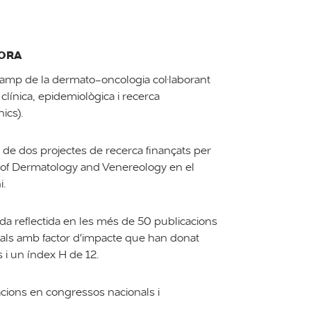
DORA
l camp de la dermato-oncologia col·laborant
 clínica, epidemiològica i recerca
nics).
l de dos projectes de recerca finançats per
of Dermatology and Venereology en el
i.
queda reflectida en les més de 50 publicacions
nals amb factor d'impacte que han donat
s i un índex H de 12.
ions en congressos nacionals i