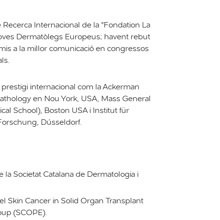
 Recerca Internacional de la "Fondation La
oves Dermatòlegs Europeus; havent rebut
s a la millor comunicació en congressos
ls.
 prestigi internacional com la Ackerman
thology en Nou York, USA, Mass General
al School), Boston USA i Institut für
orschung, Dússeldorf.
e la Societat Catalana de Dermatologia i
del Skin Cancer in Solid Organ Transplant
roup (SCOPE).