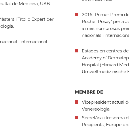
cultat de Medicina, UAB.
2016. Primer Premi de
àsters i Títol d'Expert per
Roche-Posay" per a J
ologia.
a més nombrosos premi
nacionals i internaciona
acional i internacional.
Estades en centres de
Academy of Dermatopa
Hospital (Harvard Medic
Umweltmedizinische F
MEMBRE DE
Vicepresident actual d
Venereologia.
Secretària i tresorera 
Recipients, Europe g