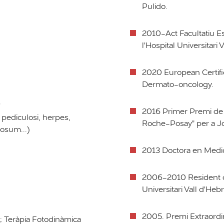
Pulido.
2010-Act Facultatiu Es
l'Hospital Universitari
2020 European Certifi
Dermato-oncology.
s
2016 Primer Premi de 
n, pediculosi, herpes,
Roche-Posay" per a J
osum...)
2013 Doctora en Medi
2006-2010 Resident d
Universitari Vall d'He
2005. Premi Extraordin
; Teràpia Fotodinàmica