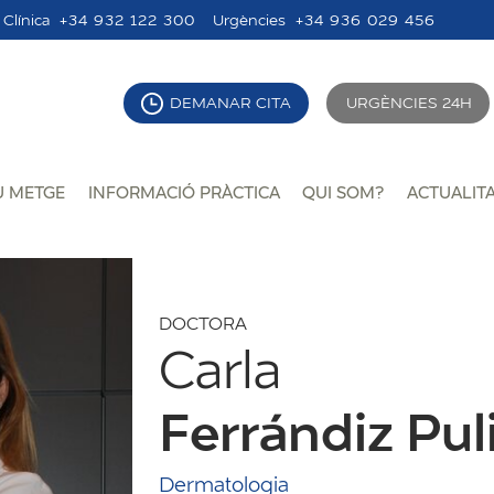
Clínica
+34 932 122 300
Urgències
+34 936 029 456
DEMANAR CITA
URGÈNCIES 24H
U METGE
INFORMACIÓ PRÀCTICA
QUI SOM?
ACTUALIT
DOCTORA
Carla
Ferrándiz Pul
Dermatologia