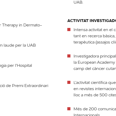
UAB.
ACTIVITAT INVESTIGA
ur Therapy in Dermato-
Intensa activitat en e
tant en recerca bàsica,
terapèutica (assajos clí
m laude per la UAB
Investigadora principa
la European Academy 
gia per l'Hospital
camp del càncer cutan
L'activitat científica 
ció de Premi Extraordinari
en revistes internacio
lloc a més de 500 cite
Més de 200 comunicac
Internacionals.