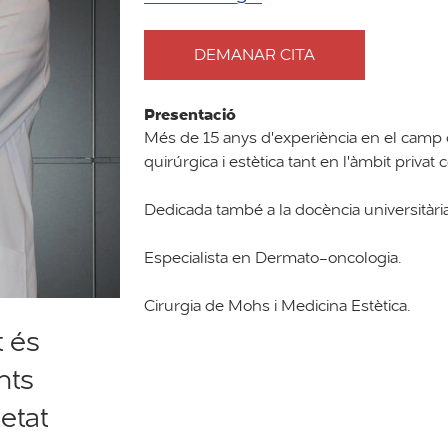
DEMANAR CITA
AMB
DOCTORA
CARLA
Presentació
FERRÁNDIZ
Més de 15 anys d'experiència en el camp
PULIDO
quirúrgica i estètica tant en l'àmbit privat
Dedicada també a la docència universitària 
Especialista en Dermato-oncologia.
Cirurgia de Mohs i Medicina Estètica.
t és
nts
etat