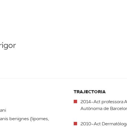
rigor
TRAJECTORIA
2014-Act professora A
Autònoma de Barcelon
ani
tanis benignes (lipomes,
2010-Act Dermatòloga 