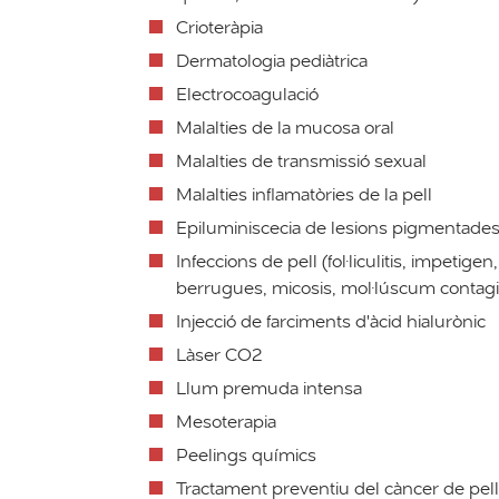
Crioteràpia
Dermatologia pediàtrica
Electrocoagulació
Malalties de la mucosa oral
Malalties de transmissió sexual
Malalties inflamatòries de la pell
Epiluminiscecia de lesions pigmentade
Infeccions de pell (fol·liculitis, impetige
berrugues, micosis, mol·lúscum contagi
Injecció de farciments d'àcid hialurònic
Làser CO2
Llum premuda intensa
Mesoterapia
Peelings químics
Tractament preventiu del càncer de pell