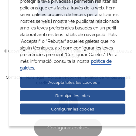
protegir la teva privadesa i permeten realitzar les
+34 932 122 300
peticions que ens facis a través de la web. Fem
servir galetes pròpies i de tercers per analitzar els
nostres serveis i mostrar-te publicitat relacionada
info@clinicasagradafamilia.com
amb les teves preferències basades en un perfil
elaborat amb els teus hàbits de navegació. Pots
"Acceptar" o "Rebutjar" aquelles galetes que no
siguin tècniques, així com configurar les teves
© Copyright 2026. Clinica Sagrada Família S.A. Torras i Pujalt, 1.08022
preferències prement "Configurar Galetes". Per a
Barcelona
més informació, consulta la nostra
política de
galetes
.
Contacte
Nota legal
Politica de cookies
Política de Xarxes Socials
Accepta totes les cookies
Crèdits
Canal d'informació interna
Rebutjar-les totes
Configurar les cookies
Configurar cookies