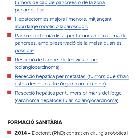
tumors de cap de pàncrees o de la zona
periampul·lar
Hepatectomies majors i menors, mitjançant
abordatge robòtic o laparoscòpic
Pancreatectomía distal per tumors de cos i cua de
pàncrees, amb preservació de la melsa quan és
possible
Resecció de tumors de les vies biliars
(colangiocarcinoma)
Resecció hepàtica per metàstasi (tumors que s'han
estès des d'un altre òrgan, com el còlon)
Resecció hepàtica per tumors primaris del fetge
(carcinoma hepatocel·lular, colangiocarcinoma)
FORMACIÓ SANITÀRIA
2014 -
Doctorat (PhD) centrat en cirurgia robòtica i