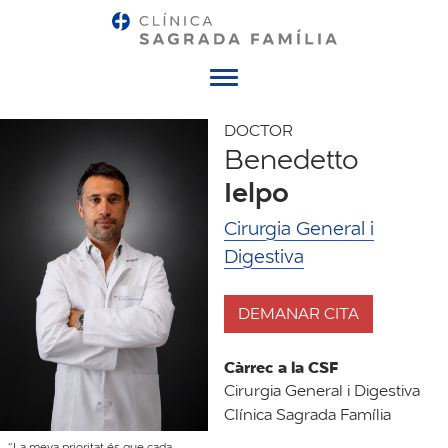
Menú
DOCTOR
Benedetto
Ielpo
Cirurgia General i
Digestiva
DEMANAR CITA
Càrrec a la CSF
Cirurgia General i Digestiva
Clínica Sagrada Família
“La meva prioritat és que cada