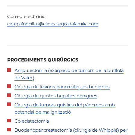
Correu electrònic:
cirugiafoncillas@clinicasagradafamilia.com
PROCEDIMENTS QUIRÚRGICS
Ampulectomía (extirpació de tumors de la butllofa
de Vater)
Cirurgia de lesions pancreàtiques benignes
Cirurgia de quistos hepàtics benignes
Cirurgia de tumors quístics del pàncrees amb
potencial de malignització
Colecistectomia
Duodenopancreatectomía (cirurgia de Whipple) per