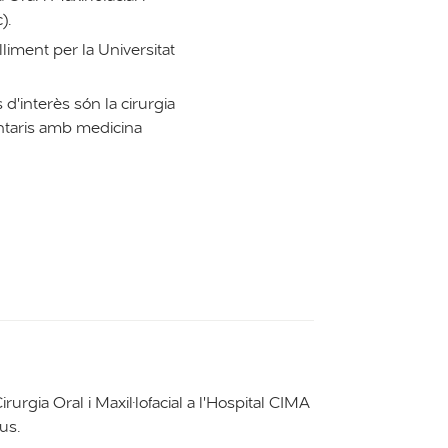
).
liment per la Universitat
.
d'interès són la cirurgia
entaris amb medicina
rurgia Oral i Maxil·lofacial a l'Hospital CIMA
us.