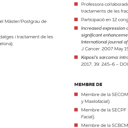
Professora col·laborad
tractaments de les frac
Participació en 12 cong
del Màster/Postgrau de
Increased expression o
significant enhanceme
datges i tractament de les
International journal o
elona).
J Cancer. 2007 May 15
Kaposi’s sarcoma: intr
2017; 39: 245-6 - DOI
MEMBRE DE
Membre de la SECOM (
y Maxilofacial).
Membre de la SECPF (S
Facial).
Membre de la SCBCMO (