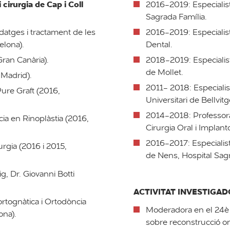
i cirurgia de Cap i Coll
2016-2019: Especialista
Sagrada Família.
datges i tractament de les
2016-2019: Especialista
elona).
Dental.
Gran Canària).
2018-2019: Especialista 
de Mollet.
 Madrid).
2011- 2018: Especialista
ure Graft (2016,
Universitari de Bellvitg
2014-2018: Professora
ia en Rinoplàstia (2016,
Cirurgia Oral i Implant
2016-2017: Especialista 
urgia (2016 i 2015,
de Nens, Hospital Sagr
g, Dr. Giovanni Botti
ACTIVITAT INVESTIGA
ortognàtica i Ortodòncia
Moderadora en el 24è 
ona).
sobre reconstrucció on