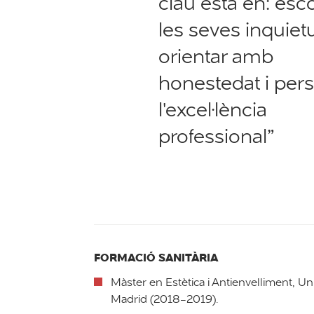
clau està en: esco
les seves inquiet
orientar amb
honestedat i pers
l'excel·lència
professional”
FORMACIÓ SANITÀRIA
Màster en Estètica i Antienvelliment, U
Madrid (2018-2019).