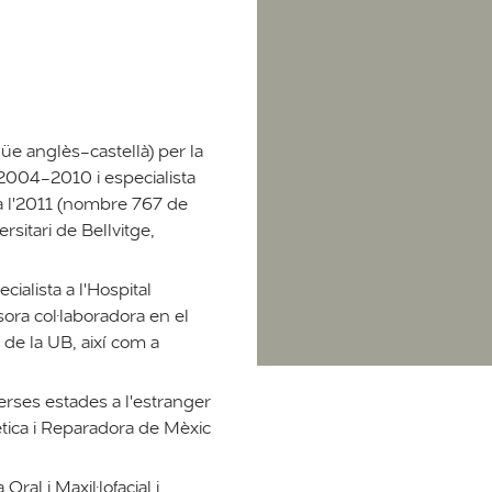
güe anglès-castellà) per la
 2004-2010 i especialista
R a l'2011 (nombre 767 de
rsitari de Bellvitge,
cialista a l'Hospital
sora col·laboradora en el
 de la UB, així com a
verses estades a l'estranger
tètica i Reparadora de Mèxic
Oral i Maxil·lofacial i