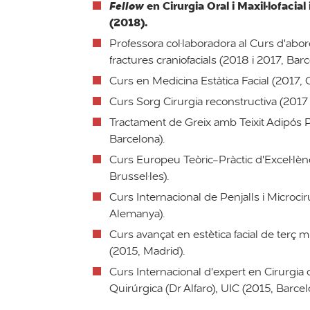
en Cirurgia Oral i Maxil·lofacial 
Fellow
(2018).
Professora col·laboradora al Curs d'abor
fractures craniofacials (2018 i 2017, Barc
Curs en Medicina Estàtica Facial (2017, 
Curs Sorg Cirurgia reconstructiva (2017
Tractament de Greix amb Teixit Adipós P
Barcelona).
Curs Europeu Teòric-Pràctic d'Excel·lènc
Brussel·les).
Curs Internacional de Penjalls i Microcir
Alemanya).
Curs avançat en estètica facial de terç mi
(2015, Madrid).
Curs Internacional d'expert en Cirurgia 
Quirúrgica (Dr Alfaro), UIC (2015, Barcel