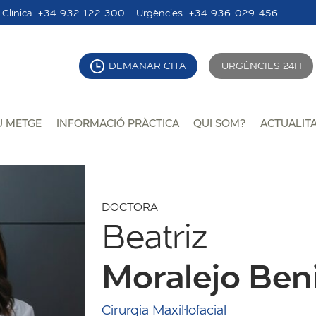
Clínica
+34 932 122 300
Urgències
+34 936 029 456
DEMANAR CITA
URGÈNCIES 24H
U METGE
INFORMACIÓ PRÀCTICA
QUI SOM?
ACTUALIT
DOCTORA
Beatriz
Moralejo Ben
Cirurgia Maxil·lofacial