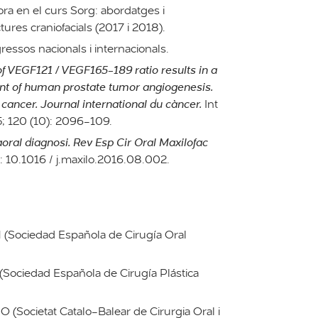
ora en el curs Sorg: abordatges i
tures craniofacials (2017 i 2018).
ressos nacionals i internacionals.
f VEGF121 / VEGF165-189 ratio results in a
nt of human prostate tumor angiogenesis.
f cancer. Journal international du càncer.
Int
; 120 (10): 2096-109.
aoral diagnosi. Rev Esp Cir Oral Maxilofac
: 10.1016 / j.maxilo.2016.08.002.
Sociedad Española de Cirugía Oral
ociedad Española de Cirugía Plástica
Societat Catalo-Balear de Cirurgia Oral i