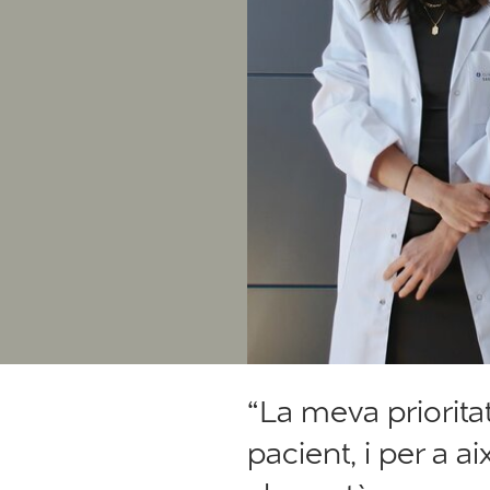
“La meva prioritat
pacient, i per a ai