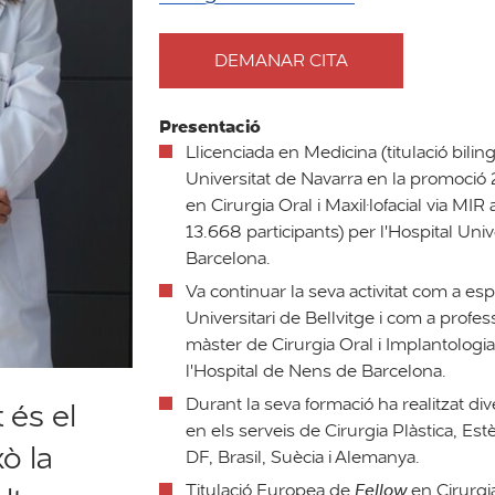
DEMANAR CITA
AMB
DOCTORA
BEATRIZ
Presentació
MORALEJO
Llicenciada en Medicina (titulació bilin
BENITO
Universitat de Navarra en la promoció
en Cirurgia Oral i Maxil·lofacial via MI
13.668 participants) per l'Hospital Unive
Barcelona.
Va continuar la seva activitat com a espe
Universitari de Bellvitge i com a profes
màster de Cirurgia Oral i Implantologia
l'Hospital de Nens de Barcelona.
Durant la seva formació ha realitzat di
 és el
en els serveis de Cirurgia Plàstica, Es
xò la
DF, Brasil, Suècia i Alemanya.
Titulació Europea de
Fellow
en Cirurgia 