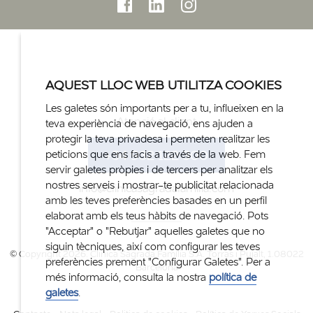
AQUEST LLOC WEB UTILITZA COOKIES
Les galetes són importants per a tu, influeixen en la
Atenció al client
teva experiència de navegació, ens ajuden a
protegir la teva privadesa i permeten realitzar les
+34 932 122 300
peticions que ens facis a través de la web. Fem
servir galetes pròpies i de tercers per analitzar els
nostres serveis i mostrar-te publicitat relacionada
info@clinicasagradafamilia.com
amb les teves preferències basades en un perfil
elaborat amb els teus hàbits de navegació. Pots
"Acceptar" o "Rebutjar" aquelles galetes que no
siguin tècniques, així com configurar les teves
© Copyright 2026. Clinica Sagrada Família S.A. Torras i Pujalt, 1.08022
preferències prement "Configurar Galetes". Per a
Barcelona
més informació, consulta la nostra
política de
galetes
.