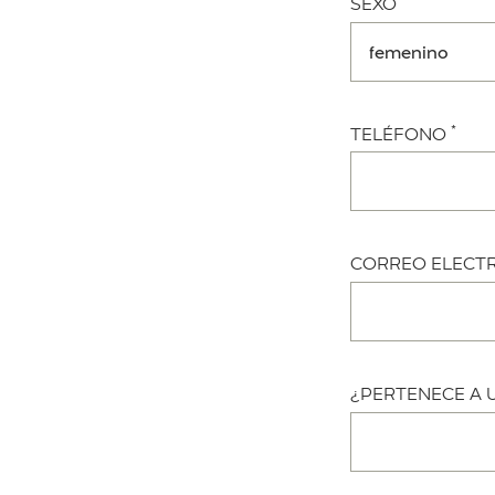
SEXO
*
TELÉFONO
CORREO ELECT
¿PERTENECE A