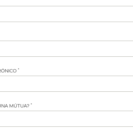
*
RÓNICO
*
 UNA MÚTUA?