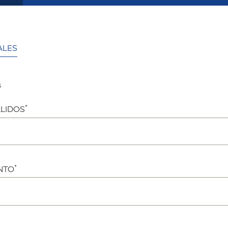
ALES
s
*
LIDOS
*
NTO