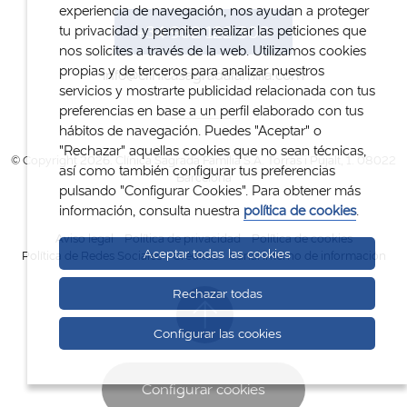
experiencia de navegación, nos ayudan a proteger
+34 932 122 300
tu privacidad y permiten realizar las peticiones que
nos solicites a través de la web. Utilizamos cookies
propias y de terceros para analizar nuestros
info@clinicasagradafamilia.com
servicios y mostrarte publicidad relacionada con tus
preferencias en base a un perfil elaborado con tus
hábitos de navegación. Puedes "Aceptar" o
"Rechazar" aquellas cookies que no sean técnicas,
© Copyright 2026. Clínica Sagrada Família S.A. Torras i Pujalt, 1. 08022
así como también configurar tus preferencias
Barcelona
pulsando "Configurar Cookies". Para obtener más
información, consulta nuestra
política de cookies
.
Aviso legal
Política de privacidad
Política de cookies
Aceptar todas las cookies
Política de Redes Sociales
Créditos
Canal interno de información
Rechazar todas
Configurar las cookies
Configurar cookies