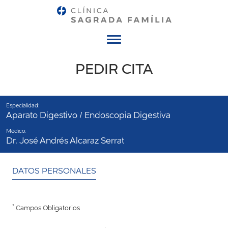
Menú
PEDIR CITA
Especialidad:
Aparato Digestivo / Endoscopia Digestiva
Médico:
Dr. José Andrés Alcaraz Serrat
DATOS PERSONALES
*
Campos Obligatorios