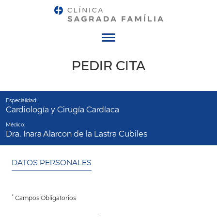
Menú
PEDIR CITA
Especialidad:
Cardiología y Cirugía Cardíaca
Médico:
Dra. Inara Alarcon de la Lastra Cubiles
DATOS PERSONALES
*
Campos Obligatorios