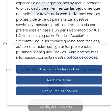
experiencia de navegación, nos ayudan a proteger
+34 932 122 300
tu privacidad y permiten realizar las peticiones que
nos solicites a través de la web. Utilizamos cookies
propias y de terceros para analizar nuestros
info@clinicasagradafamilia.com
servicios y mostrarte publicidad relacionada con tus
preferencias en base a un perfil elaborado con tus
hábitos de navegación. Puedes "Aceptar" o
"Rechazar" aquellas cookies que no sean técnicas,
© Copyright 2026. Clínica Sagrada Família S.A. Torras i Pujalt, 1. 08022
así como también configurar tus preferencias
Barcelona
pulsando "Configurar Cookies". Para obtener más
información, consulta nuestra
política de cookies
.
Aviso legal
Política de privacidad
Política de cookies
Aceptar todas las cookies
Política de Redes Sociales
Créditos
Canal interno de información
Rechazar todas
Configurar las cookies
Configurar cookies