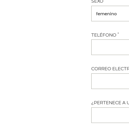
SEXO
*
TELÉFONO
CORREO ELECT
¿PERTENECE A