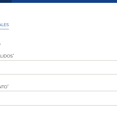
ALES
s
*
LIDOS
*
NTO