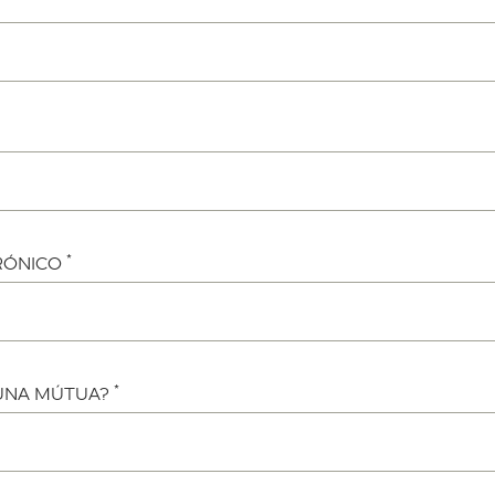
*
RÓNICO
*
 UNA MÚTUA?