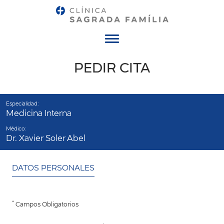
Menú
PEDIR CITA
Especialidad:
Medicina Interna
Médico:
Dr. Xavier Soler Abel
DATOS PERSONALES
*
Campos Obligatorios