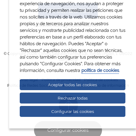
experiencia de navegación, nos ayudan a proteger
+34 932 122 300
tu privacidad y permiten realizar las peticiones que
nos solicites a través de la web. Utilizamos cookies
propias y de terceros para analizar nuestros
info@clinicasagradafamilia.com
servicios y mostrarte publicidad relacionada con tus
preferencias en base a un perfil elaborado con tus
hábitos de navegación. Puedes "Aceptar" o
"Rechazar" aquellas cookies que no sean técnicas,
© Copyright 2026. Clínica Sagrada Família S.A. Torras i Pujalt, 1. 08022
así como también configurar tus preferencias
Barcelona
pulsando "Configurar Cookies". Para obtener más
información, consulta nuestra
política de cookies
.
Aviso legal
Política de privacidad
Política de cookies
Aceptar todas las cookies
Política de Redes Sociales
Créditos
Canal interno de información
Rechazar todas
Configurar las cookies
Configurar cookies