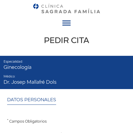
Menú
PEDIR CITA
Especialidad:
Ginecología
Médico:
Dr. Josep Mallafré Dols
DATOS PERSONALES
*
Campos Obligatorios